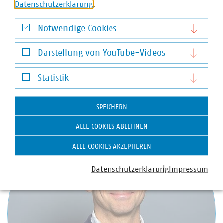
parlamentarische Beratung im Bayerischen Landtag, zu
Datenschutzerklärung
.
der wir auf die Parteien zugehen.
Notwendige Cookies
Die detaillierte Stellungnahme zum Entwurf des
Notwendige Cookies
BayKlimaG ist
hier
verfügbar.
Darstellung von YouTube-Videos
Darstellung von YouTube-Videos
Statistik
Ansprechpartner
Statistik
SPEICHERN
ALLE COOKIES ABLEHNEN
ALLE COOKIES AKZEPTIEREN
Datenschutzerklärung
Impressum