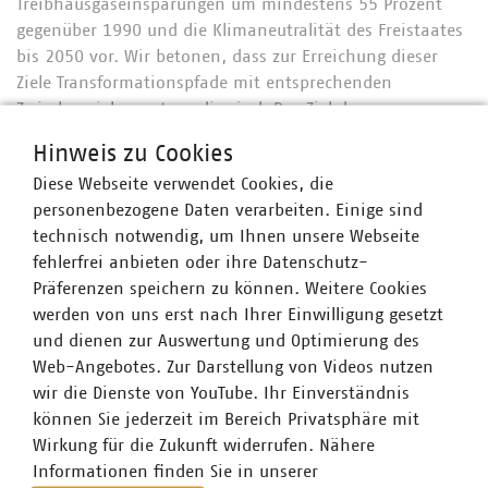
Treibhausgaseinsparungen um mindestens 55 Prozent
gegenüber 1990 und die Klimaneutralität des Freistaates
bis 2050 vor. Wir betonen, dass zur Erreichung dieser
Ziele Transformationspfade mit entsprechenden
Zwischenzielen notwendig sind. Das Ziel der
Klimaneutralität ist – auch in Anbetracht des inzwischen
Hinweis zu Cookies
vorliegenden “European Green Deal” - in erster Linie
Diese Webseite verwendet Cookies, die
durch Einsparungen zu erreichen. Die Möglichkeit der
personenbezogene Daten verarbeiten. Einige sind
Kompensation etwa durch die Wiederaufforstung muss
technisch notwendig, um Ihnen unsere Webseite
unvermeidbaren Emissionen oder als Ersatz sehr teurer
fehlerfrei anbieten oder ihre Datenschutz-
Vermeidungswegen vorbehalten bleiben.
Präferenzen speichern zu können. Weitere Cookies
Unsere kommunalen Unternehmen nehmen seit Jahren
werden von uns erst nach Ihrer Einwilligung gesetzt
eine Vorreiterrolle beim Thema Klimaschutz in den
und dienen zur Auswertung und Optimierung des
bayerischen Kommunen ein. Damit dies so bleibt, geben
Web-Angebotes. Zur Darstellung von Videos nutzen
Sie uns gerne Bescheid, falls es Ihrerseits Rückfragen gibt
wir die Dienste von YouTube. Ihr Einverständnis
oder sich noch weitere Anmerkungen zum Gesetz oder
können Sie jederzeit im Bereich Privatsphäre mit
der Stellungnahme ergeben. Das Gesetz geht
Wirkung für die Zukunft widerrufen. Nähere
voraussichtlich im März, ggf. April in die
Informationen finden Sie in unserer