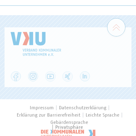
Zum 
Facebook
Instagram
YouTube
XING
LinkedIn
Impressum
Datenschutzerklärung
Erklärung zur Barrierefreiheit
Leichte Sprache
Gebärdensprache
Privatsphäre