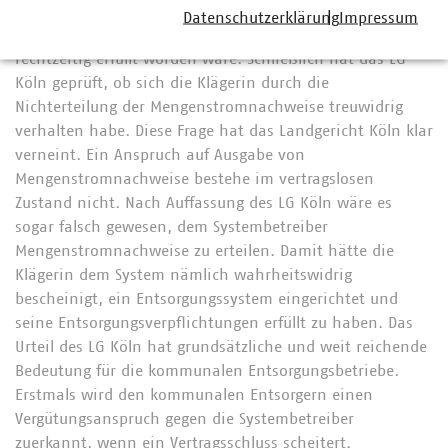
Erfassung der PPK-Verpackungen im öffentlichen
Datenschutzerklärung
Impressum
Interesse liege und ohne die Tätigkeit der Klägerin nicht
rechtzeitig erfüllt worden wäre. Schließlich hat das LG
Köln geprüft, ob sich die Klägerin durch die
Nichterteilung der Mengenstromnachweise treuwidrig
verhalten habe. Diese Frage hat das Landgericht Köln klar
verneint. Ein Anspruch auf Ausgabe von
Mengenstromnachweise bestehe im vertragslosen
Zustand nicht. Nach Auffassung des LG Köln wäre es
sogar falsch gewesen, dem Systembetreiber
Mengenstromnachweise zu erteilen. Damit hätte die
Klägerin dem System nämlich wahrheitswidrig
bescheinigt, ein Entsorgungssystem eingerichtet und
seine Entsorgungsverpflichtungen erfüllt zu haben. Das
Urteil des LG Köln hat grundsätzliche und weit reichende
Bedeutung für die kommunalen Entsorgungsbetriebe.
Erstmals wird den kommunalen Entsorgern einen
Vergütungsanspruch gegen die Systembetreiber
zuerkannt, wenn ein Vertragsschluss scheitert.