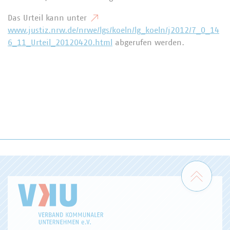
Das Urteil kann unter
www.justiz.nrw.de/nrwe/lgs/koeln/lg_koeln/j2012/7_O_14
6_11_Urteil_20120420.html
abgerufen werden.
Zum 