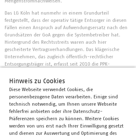
Mengenstromnachweisen.
Das LG Köln hat nunmehr in einem Grundurteil
festgestellt, dass der operativ tätige Entsorger in diesen
Fällen einen Anspruch auf Aufwendungsersatz nach den
Grundsätzen der GoA gegen die Systembetreiber hat.
Hintergrund des Rechtsstreits waren auch hier
gescheiterte Vertragsverhandlungen. Das klägerische
Unternehmen, das zugleich öffentlich-rechtlicher
Entsorgungsträger ist, erfasst seit 2010 die PPK-
Verpackungen mit, ohne dabei von dem beklagten
Systembetreiber beauftragt und vergütet worden zu sein.
Hinweis zu Cookies
Das Unternehmen hat allerdings die Ausgabe der
Diese Webseite verwendet Cookies, die
Mengenstromnachweise an das beklagte System
personenbezogene Daten verarbeiten. Einige sind
verweigert. Das LG Köln hat in dem Verfahren zunächst
technisch notwendig, um Ihnen unsere Webseite
die Zulässigkeit des Zivilrechtswegs bejaht. Die Klägerin
fehlerfrei anbieten oder ihre Datenschutz-
werde bei der Erfassung von PPK-Verpackungen aufgrund
Präferenzen speichern zu können. Weitere Cookies
privatrechtlicher Vereinbarungen mit den
werden von uns erst nach Ihrer Einwilligung gesetzt
Systembetreibern tätig, nicht etwa aufgrund öffentlich-
und dienen zur Auswertung und Optimierung des