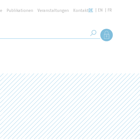
DE
EN
FR
se
Publikationen
Veranstaltungen
Kontakt
Suchbegriff
Als Mitglied anmel
Suche starten