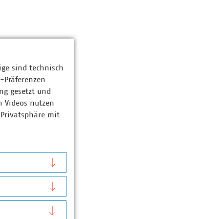
ige sind technisch
z-Präferenzen
ng gesetzt und
n Videos nutzen
er. „Meistgelesen
 Privatsphäre mit
kt ins Postfach.
fekten Überblick