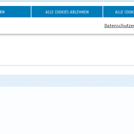
von unserem Wochenrückblick für Entscheiderinnen und Entsche
ERN
ALLE COOKIES ABLEHNEN
ALLE COOK
nnen und Abonnenten des täglichen ZfK-„Morning Briefings“
Woche“ automatisch.
Hier können Sie sich anmelden
.
Datenschutze