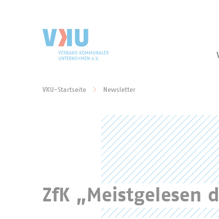
Zum Hauptinhalt springen
Zur Suche springen
VKU-Startseite
Newsletter
Sie befinden sich hier:
ZfK „Meistgelesen 