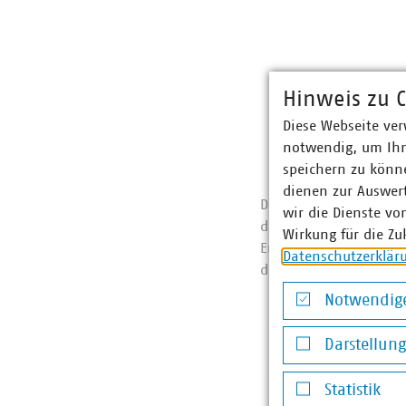
Hinweis zu C
Diese Webseite ver
notwendig, um Ihn
speichern zu könne
dienen zur Auswer
Die Zeitung für kommu
wir die Dienste vo
diese Woche“ liefert j
Wirkung für die Zu
Entscheiderinnen und 
Datenschutzerklär
darüber, was die Bran
Notwendige
Jeden Freitag
Notwendige Co
Pünktlich um 9 
Darstellun
Direkt in Ihr E-
Darstellung v
Statistik