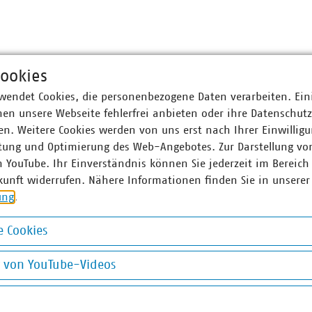
ookies
wendet Cookies, die personenbezogene Daten verarbeiten. Ein
en unsere Webseite fehlerfrei anbieten oder ihre Datenschut
n. Weitere Cookies werden von uns erst nach Ihrer Einwilligu
tung und Optimierung des Web-Angebotes. Zur Darstellung vo
nale Wirtschaft (ZfK) hat einen neuen wöchentlichen Newslett
n YouTube. Ihr Einverständnis können Sie jederzeit im Bereich
eden Freitagvormittag die zehn meistgelesenen ZfK-Artikel dire
kunft widerrufen. Nähere Informationen finden Sie in unserer
Entscheider erhalten mit „Meistgelesen diese Woche“ den per
ung
.
che am meisten interessiert hat:
 Cookies
okies
Uhr zum Start in den Tag
g von YouTube-Videos
Mail-Postfach
on YouTube-Videos