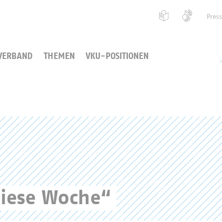
Pres
VERBAND
THEMEN
VKU-POSITIONEN
diese Woche“