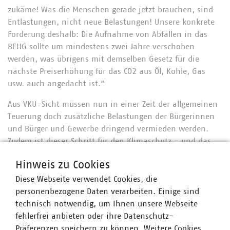
zukäme! Was die Menschen gerade jetzt brauchen, sind
Entlastungen, nicht neue Belastungen! Unsere konkrete
Forderung deshalb: Die Aufnahme von Abfällen in das
BEHG sollte um mindestens zwei Jahre verschoben
werden, was übrigens mit demselben Gesetz für die
nächste Preiserhöhung für das CO2 aus Öl, Kohle, Gas
usw. auch angedacht ist.“
Aus VKU-Sicht müssen nun in einer Zeit der allgemeinen
Teuerung doch zusätzliche Belastungen der Bürgerinnen
und Bürger und Gewerbe dringend vermieden werden.
Zudem ist dieser Schritt für den Klimaschutz - und das
kommuniziert der VKU seit Längerem - vollständig
Hinweis zu Cookies
ungeeignet. Ein Preismechanismus müsste bei den
eigentlichen Verursachern, also den Herstellern und
Diese Webseite verwendet Cookies, die
Inverkehrbringern von fossilen Kunststoffprodukten,
personenbezogene Daten verarbeiten. Einige sind
ansetzen, um eine Lenkungswirkung zu erreichen, kurz:
technisch notwendig, um Ihnen unsere Webseite
um überhaupt sinnvoll zu sein. Sinnvoll wäre es zum
fehlerfrei anbieten oder ihre Datenschutz-
Beispiel, endlich die EU-Kunststoffsteuer von der
Präferenzen speichern zu können. Weitere Cookies