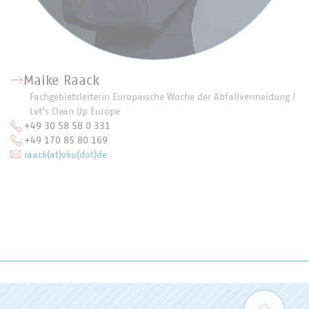
Maike Raack
Fachgebietsleiterin Europäische Woche der Abfallvermeidung /
Let’s Clean Up Europe
+49 30 58 58 0 331
+49 170 85 80 169
raack(at)vku(dot)de
Zum 