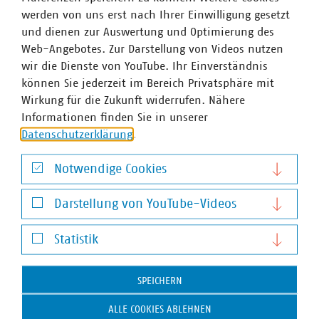
Plastikindustrie bezahlen zu lassen, statt sie aus
werden von uns erst nach Ihrer Einwilligung gesetzt
Steuermitteln des Bundeshaushaltes zu begleichen. Ein
und dienen zur Auswertung und Optimierung des
CO2-Preis auf die Abfall-verbrennung würde aber
Web-Angebotes. Zur Darstellung von Videos nutzen
klimaschutzmäßig schlicht verpuffen. Zugleich würden
wir die Dienste von YouTube. Ihr Einverständnis
die Regierungspläne dazu führen, dass Abfälle in nicht
können Sie jederzeit im Bereich Privatsphäre mit
abschätzbarer Menge in andere EU-Länder exportiert
Wirkung für die Zukunft widerrufen. Nähere
werden, obwohl sie in Deutschland zur Rohstoff- und
Informationen finden Sie in unserer
Energiesicherheit beitragen.
Datenschutzerklärung
.
Wir hoffen nun, dass der Bundestag dem folgen wird und
Notwendige Cookies
das BEHG zumindest um zwei Jahre verschieben wird
Notwendige Cookies
oder, besser noch, auf eine EU-Entscheidung wartet.
Darstellung von YouTube-Videos
Klimaschutz ist beileibe keine allein nationale
Darstellung von YouTube-Videos
Angelegenheit und muss EU-weit abgestimmt
Statistik
angegangen werden.
Statistik
Wir bauen deswegen jetzt auf das Fachverständnis der
SPEICHERN
Abgeordneten und ihre Abstimmung in der 2. und 3.
Lesung zu diesem Gesetz.
ALLE COOKIES ABLEHNEN