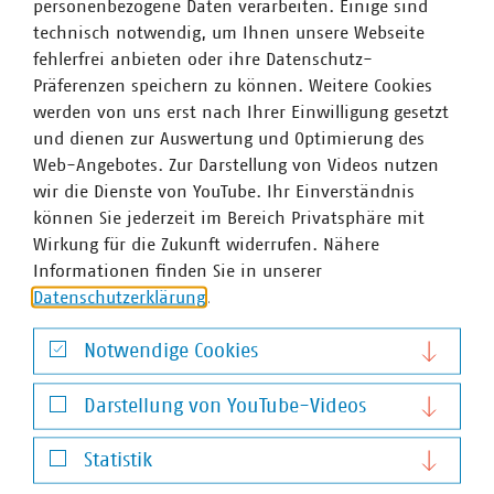
Stadtentwicklung in den Bereichen Energie, Mobilität,
personenbezogene Daten verarbeiten. Einige sind
Wohnen und Digitalisierung.
technisch notwendig, um Ihnen unsere Webseite
fehlerfrei anbieten oder ihre Datenschutz-
Das Programm bietet hochkarätige Panels, Deep Dives
Präferenzen speichern zu können. Weitere Cookies
und Raum für Austausch:
Mit dabei sind u. a. Ralph
werden von uns erst nach Ihrer Einwilligung gesetzt
Brinkhaus MdB, Caren Lay MdB, Oberbürgermeisterinnen
und dienen zur Auswertung und Optimierung des
wie Katja Dörner (Bonn) und Eva-Maria Kröger (Rostock),
Web-Angebotes. Zur Darstellung von Videos nutzen
Vertreter kommunaler Unternehmen wie Mandy Hintzsch
wir die Dienste von YouTube. Ihr Einverständnis
(Stadtwerke Potsdam) und Prof. Dr. Marc Hansmann
können Sie jederzeit im Bereich Privatsphäre mit
(enercity AG) sowie VKU-Hauptgeschäftsführer Ingbert
Wirkung für die Zukunft widerrufen. Nähere
Liebing. Auch die Perspektive des Bundes ist prominent
Informationen finden Sie in unserer
vertreten – etwa durch Staatssekretärin Prof. Dr. Luise
Datenschutzerklärung
.
Hölscher (BMDV) und Staatssekretär Dr. Olaf Joachim
(BMWSB)
Notwendige Cookies
Notwendige Cookies
Das vollständige Programm und die Anmeldung
Darstellung von YouTube-Videos
finden Sie unter:
www.faz-
Darstellung von YouTube-Videos
konferenzen.de/stadt-von-morgen
Statistik
Statistik