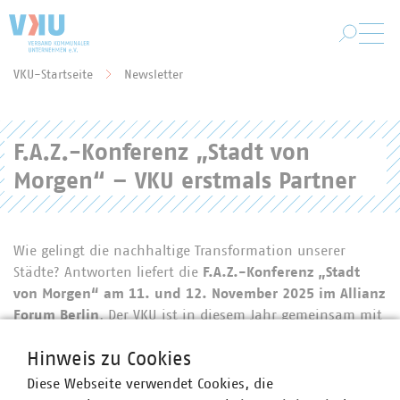
Zum Hauptinhalt springen
VKU-Startseite
Newsletter
Sie befinden sich hier:
F.A.Z.-Konferenz „Stadt von
Morgen“ – VKU erstmals Partner
Wie gelingt die nachhaltige Transformation unserer
Städte? Antworten liefert die
F.A.Z.-Konferenz „Stadt
von Morgen“ am 11. und 12. November 2025 im Allianz
Forum Berlin
. Der VKU ist in diesem Jahr gemeinsam mit
dem Deutschen Städtetag Partner der Veranstaltung, die
Hinweis zu Cookies
sich an kommunale Entscheiderinnen und Entscheider
richtet. Im Mittelpunkt stehen konkrete Lösungen für die
Diese Webseite verwendet Cookies, die