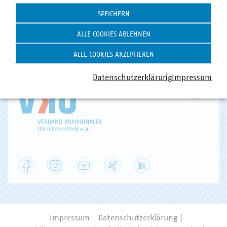
SPEICHERN
ALLE COOKIES ABLEHNEN
ALLE COOKIES AKZEPTIEREN
Zum 
Datenschutzerklärung
Impressum
Facebook
Instagram
YouTube
XING
LinkedIn
Impressum
Datenschutzerklärung