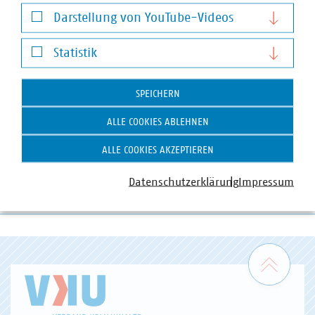
Notwendige Cookies
Darstellung von YouTube-Videos
PDF Download
Darstellung von YouTube-Videos
Statistik
Statistik
Schlagworte
SPEICHERN
Gas
Kooperationsvereinbarung Gas
Gasnetze
ALLE COOKIES ABLEHNEN
ALLE COOKIES AKZEPTIEREN
Datenschutzerklärung
Impressum
Zum 