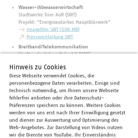
Wasser-/Abwasserwirtschaft
Stadtwerke Trier AöR (SWT)
Projekt: "Energieautarkes Hauptklärwerk"
Imagefilm SWT (108 MB)
Pressemitteilung SWT
Breitband/Telekommunikation
Stadtwerke Schwedt GmbH (SWS)
Projekt: "Digitalisierung des ländlichen Raumes"
Hinweis zu Cookies
Imagefilm SWS (76 MB)
Diese Webseite verwendet Cookies, die
Abfallwirtschaft und Stadtreinigung
personenbezogene Daten verarbeiten. Einige sind
Abfallwirtschaftsbetrieb München (AWM)
technisch notwendig, um Ihnen unsere Webseite
Projekt: Müllsammelfahrzeug "Light II"
fehlerfrei anbieten oder ihre Datenschutz-
Imagefilm AWM (142 MB)
Präferenzen speichern zu können. Weitere Cookies
Pressemitteilung
werden von uns erst nach Ihrer Einwilligung gesetzt
AWM Sonderpreis "Regionale Energiewende"
und dienen zur Auswertung und Optimierung des
Stadtwerke Konstanz GmbH
Web-Angebotes. Zur Darstellung von Videos nutzen
Projekt: "Mieterstrommodell mit variablen Tarifen
wir die Dienste von YouTube. Ihr Einverständnis