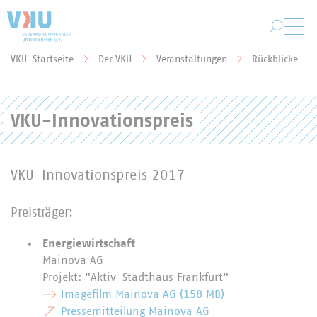
Zum Hauptinhalt springen
VKU-Startseite
Der VKU
Veranstaltungen
Rückblicke
Sie befinden sich hier:
VKU-Innovationspreis
VKU-Innovationspreis 2017
Preisträger:
Energiewirtschaft
Mainova AG
Projekt: "Aktiv-Stadthaus Frankfurt"
Imagefilm Mainova AG (158 MB)
Pressemitteilung Mainova AG