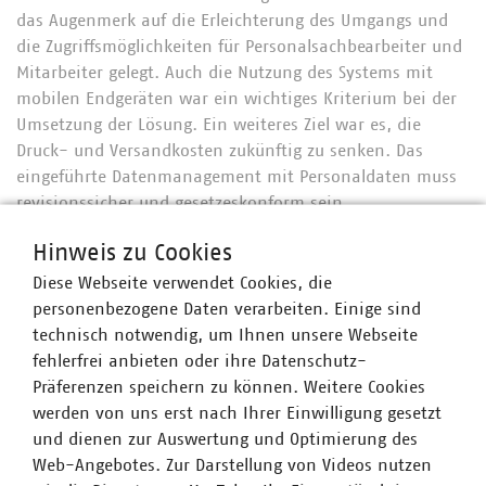
das Augenmerk auf die Erleichterung des Umgangs und
die Zugriffsmöglichkeiten für Personalsachbearbeiter und
Mitarbeiter gelegt. Auch die Nutzung des Systems mit
mobilen Endgeräten war ein wichtiges Kriterium bei der
Umsetzung der Lösung. Ein weiteres Ziel war es, die
Druck- und Versandkosten zukünftig zu senken. Das
eingeführte Datenmanagement mit Personaldaten muss
revisionssicher und gesetzeskonform sein.
Die Umsetzung
Hinweis zu Cookies
Diese Webseite verwendet Cookies, die
Die IT-Lösung wurde von einem Team aus drei aov-
personenbezogene Daten verarbeiten. Einige sind
Mitarbeitern konzipiert und entwickelt. Eine besondere
technisch notwendig, um Ihnen unsere Webseite
Herausforderung des Projekts war die Umsetzung der
fehlerfrei anbieten oder ihre Datenschutz-
DSGVO-Anforderungen im Hinblick auf Aufbewahrung,
Präferenzen speichern zu können. Weitere Cookies
Löschung und Verschlüsselung. Um die Anforderungen zu
werden von uns erst nach Ihrer Einwilligung gesetzt
erfüllen war es unter anderem notwendig, dass die
und dienen zur Auswertung und Optimierung des
entwickelte systemunabhängige Cloud-Lösung im
Web-Angebotes. Zur Darstellung von Videos nutzen
eigenen, nach ISO/IEC 27001:2013 zertifizierten