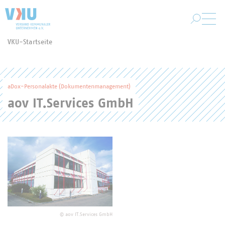
Zum Hauptinhalt springen
VKU-Startseite
Sie befinden sich hier:
aDox-Personalakte (Dokumentenmanagement)
aov IT.Services GmbH
©
aov IT.Services GmbH