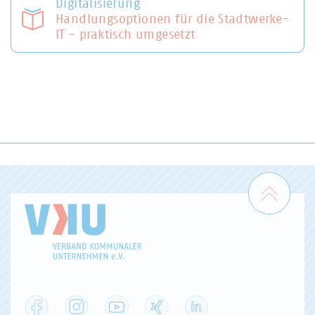
Digitalisierung
Handlungsoptionen für die Stadtwerke-
IT - praktisch umgesetzt
Zum 
Facebook
Instagram
YouTube
XING
LinkedIn