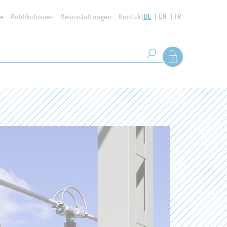
DE
EN
FR
se
Publikationen
Veranstaltungen
Kontakt
Suchbegriff
Als Mitglied anmel
Suche starten