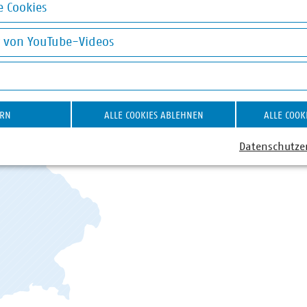
VKU in den Länder
 Cookies
okies
Gemeinsam mit und für unser
g von YouTube-Videos
VKU die Zukunft der Kommuna
on YouTube-Videos
Bundesländer mit Landesgesch
STANDORT WÄHLEN
ERN
ALLE COOKIES ABLEHNEN
ALLE COOK
Datenschutze