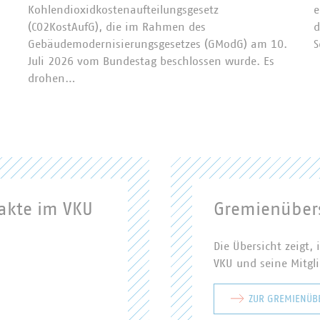
Kohlendioxidkostenaufteilungsgesetz
e
(CO2KostAufG), die im Rahmen des
d
Gebäudemodernisierungsgesetzes (GModG) am 10.
S
Juli 2026 vom Bundestag beschlossen wurde. Es
drohen…
akte im VKU
Gremienübers
Die Übersicht zeigt
VKU und seine Mitgl
ZUR GREMIENÜB