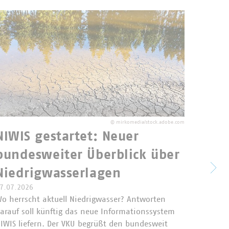
©
mirkomedia/stock.adobe.com
NIWIS gestartet: Neuer
bundesweiter Überblick über
Vert
Niedrigwasserlagen
näch
7.07.2026
Kom
o herrscht aktuell Niedrigwasser? Antworten
arauf soll künftig das neue Informationssystem
ents
IWIS liefern. Der VKU begrüßt den bundesweit