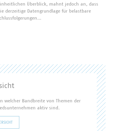
inheitlichen Überblick, mahnt jedoch an, dass
Künstlic
ie derzeitige Datengrundlage für belastbare
Zukunft
chlussfolgerungen…
diskuti
und Exp
kommun
einsetz
icht
, in welcher Bandbreite von Themen der
iedsunternehmen aktiv sind.
ERSICHT