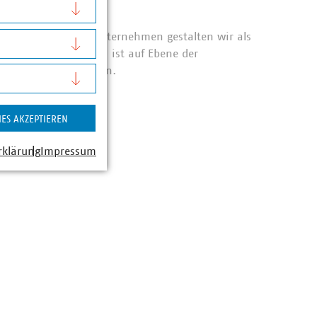
n
e 1.592 Mitgliedsunternehmen gestalten wir als
lwirtschaft. Der VKU ist auf Ebene der
äftsstellen vertreten.
IES AKZEPTIEREN
rklärung
Impressum