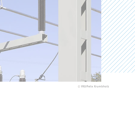
©
VKU/Felix Krumbholz