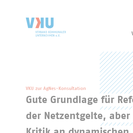
Zum Hauptinhalt springen
Zur Suche springen
VKU-Startseite
Hervorgehobene Inhalte des VKU
VKU zur AgNes-Konsultation
Gute Grundlage für Re
der Netzentgelte, aber 
Kritik an dynamischen 