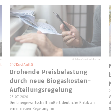
om
©
Jelena/stock.adobe.com
t
CO2KostAuftG
Drohende Preisbelastung
durch neue Biogaskosten-
Aufteilungsregelung
2
W
23.07.2026
Die Energiewirtschaft äußert deutliche Kritik an
d
einer neuen Regelung im
N