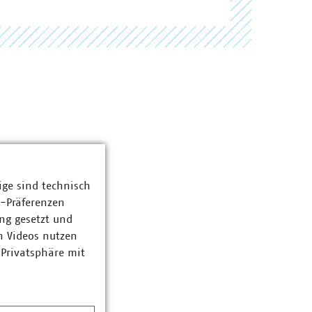
ige sind technisch
z-Präferenzen
ng gesetzt und
n Videos nutzen
 Privatsphäre mit