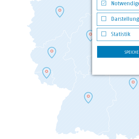
Hessen
Notwendige
Niedersachsen/Bremen
Notwendige Co
Nord
Darstellun
Nordrhein-Westfalen
Darstellung v
Rheinland-Pfalz
Statistik
Saarland
Statistik
Sachsen
SPEICH
Sachsen-Anhalt
Thüringen
Landesgruppen in der Abfallwirtschaft