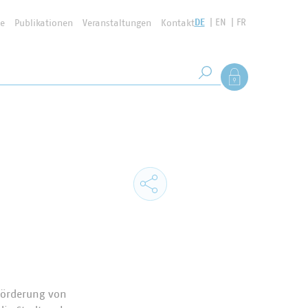
DE
EN
FR
se
Publikationen
Veranstaltungen
Kontakt
Suchbegriff
Als Mitglied anmel
Suche starten
Förderung von