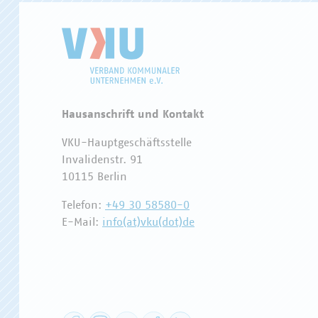
Hausanschrift und Kontakt
VKU-Hauptgeschäftsstelle
Invalidenstr. 91
10115 Berlin
Telefon:
+49 30 58580-0
E-Mail:
info(at)vku(dot)de
Facebook
Instagram
YouTube
XING
LinkedIn