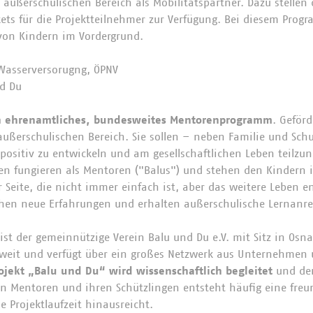
außerschulischen Bereich als Mobilitätspartner. Dazu stellen 
kets für die Projektteilnehmer zur Verfügung. Bei diesem Progr
von Kindern im Vordergrund.
Wasserversorugng, ÖPNV
d Du
in ehrenamtliches, bundesweites Mentorenprogramm
. Geför
ußerschulischen Bereich. Sie sollen – neben Familie und Schu
 positiv zu entwickeln und am gesellschaftlichen Leben teilz
n fungieren als Mentoren ("Balus") und stehen den Kindern i
 Seite, die nicht immer einfach ist, aber das weitere Leben e
chen neue Erfahrungen und erhalten außerschulische Lernanr
st der gemeinnützige Verein Balu und Du e.V. mit Sitz in Osna
weit und verfügt über ein großes Netzwerk aus Unternehmen 
ojekt „Balu und Du“ wird wissenschaftlich begleitet
und der
en Mentoren und ihren Schützlingen entsteht häufig eine freu
e Projektlaufzeit hinausreicht.