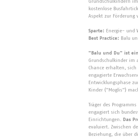
Grundschulkindern im 
kostenlose Busfahrtic
Aspekt zur Förderung 
Sparte:
Energie- und 
Best Practice:
Balu un
"Balu und Du" ist e
Grundschulkinder im a
Chance erhalten, sich
engagierte Erwachsene
Entwicklungsphase zur
Kinder ("Moglis") ma
Träger des Programms i
engagiert sich bundes
Einrichtungen.
Das Pr
evaluiert. Zwischen d
Beziehung, die über di