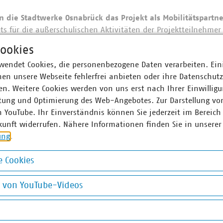
n die Stadtwerke Osnabrück das Projekt als Mobilitätspartne
ts für die außerschulischen Aktivitäten der Projektteilnehmer 
den Zoo, zum VfL Osnabrück ins Stadion oder ins Nettebad geh
ookies
wendet Cookies, die personenbezogene Daten verarbeiten. Ein
en unsere Webseite fehlerfrei anbieten oder ihre Datenschut
terin Unternehmenskommunikation
n. Weitere Cookies werden von uns erst nach Ihrer Einwilligu
010,
tung und Optimierung des Web-Angebotes. Zur Darstellung vo
rmann(at)stw-os(dot)de
n YouTube. Ihr Einverständnis können Sie jederzeit im Bereich
www.stadtwerke-osnabrueck.de/unternehmen/fuer-die-region/
kunft widerrufen. Nähere Informationen finden Sie in unserer
ung
.
 Cookies
okies
g von YouTube-Videos
on YouTube-Videos