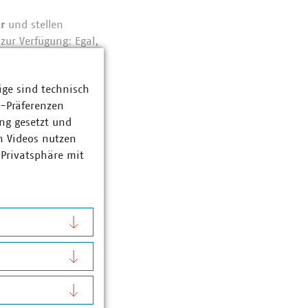
r
und stellen
zur Verfügung: Egal,
en soll.
ige sind technisch
z-Präferenzen
ng gesetzt und
n Videos nutzen
 Privatsphäre mit
sponsoring/balu-