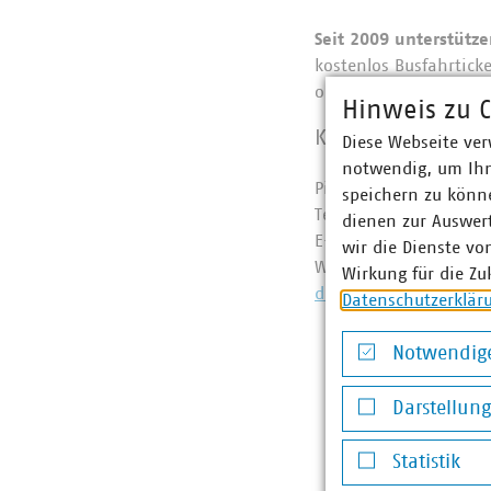
Seit 2009 unterstütze
kostenlos Busfahrticke
ob es mit dem Bus in 
Hinweis zu C
Kontakt:
Diese Webseite ver
notwendig, um Ihn
Pia Zimmermann, Lei
speichern zu könne
Telefon: 0541 2002-1
dienen zur Auswer
E-Mail:
pia.zimme
wir die Dienste vo
Website:
https://
Wirkung für die Zu
du.html
Datenschutzerklär
Notwendige
Notwendige Co
Darstellun
Darstellung v
Statistik