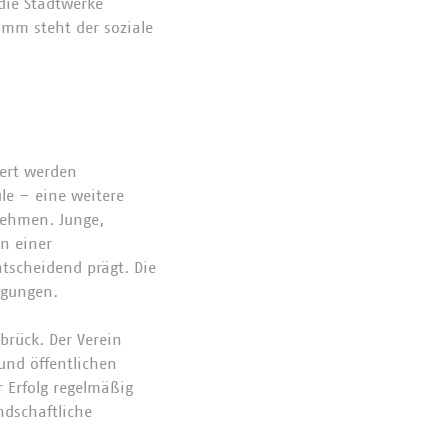
die Stadtwerke
amm steht der soziale
dert werden
le – eine weitere
unehmen. Junge,
n einer
ntscheidend prägt. Die
egungen.
brück. Der Verein
und öffentlichen
 Erfolg regelmäßig
ndschaftliche