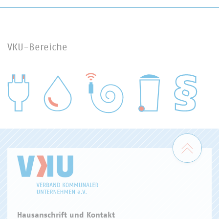
VKU-Bereiche
WASSER/ABWASSER
ENERGIEWIRTSCHAFT
ABFALLWIRTSCHAFT
RECHT
DIGITALISIERUNG/TK
Zum 
Hausanschrift und Kontakt