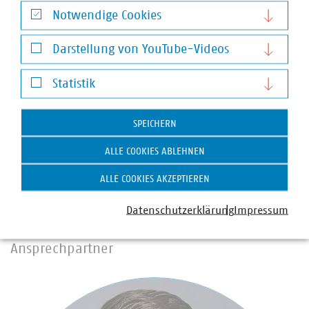
Notwendige Cookies
©
VKU
Notwendige Cookies
Darstellung von YouTube-Videos
Darstellung von YouTube-Videos
In Sachsen sind 62 Stadtwerke und kommunale
Statistik
Unternehmen im VKU organisiert. Sie sind in den
Statistik
Bereichen Energie, Wasser/Abwasser, Abfallwirtschaft
sowie Telekommunikation tätig, leisten jährlich
SPEICHERN
Investitionen in Höhe von über 1 Mrd. Euro,
ALLE COOKIES ABLEHNEN
erwirtschaften einen Umsatz von über 7 Milliarden Euro
und sind wichtiger Arbeitgeber für über 20.000
ALLE COOKIES AKZEPTIEREN
Beschäftigte.
Datenschutzerklärung
Impressum
Ansprechpartner