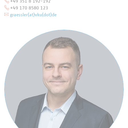
+49 351 8 192-192
+49 170 8580 123
graessler(at)vku(dot)de