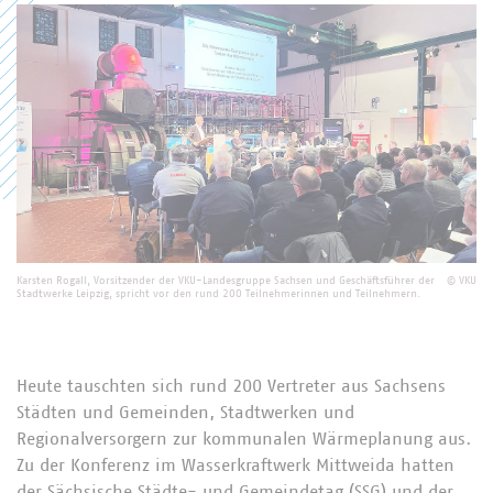
Karsten Rogall, Vorsitzender der VKU-Landesgruppe Sachsen und Geschäftsführer der
©
VKU
Stadtwerke Leipzig, spricht vor den rund 200 Teilnehmerinnen und Teilnehmern.
Heute tauschten sich rund 200 Vertreter aus Sachsens
Städten und Gemeinden, Stadtwerken und
Regionalversorgern zur kommunalen Wärmeplanung aus.
Zu der Konferenz im Wasserkraftwerk Mittweida hatten
der Sächsische Städte- und Gemeindetag (SSG) und der