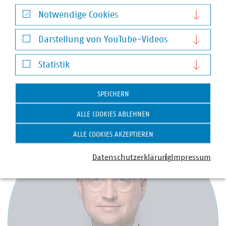
Notwendige Cookies
Notwendige Cookies
Darstellung von YouTube-Videos
Dr. Andreas Hollstein
Darstellung von YouTube-Videos
Statistik
Geschäftsführer
Statistik
+49 211 159243-11
hollstein(at)vku(dot)de
SPEICHERN
ALLE COOKIES ABLEHNEN
ALLE COOKIES AKZEPTIEREN
Datenschutzerklärung
Impressum