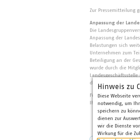
Zur Pressemitteilung 
Anpassung der Land
Die Landesgruppenver
Anpassung der Landesg
Belastungen sich wei
Unternehmen zum Teil
Beteiligung an der Ge
wurde durch die Mitgl
Landesgeschäftsstelle 
den prozentualen Heb
Hinweis zu C
Für Fragen zu Hinterg
Diese Webseite ver
Ihnen die Geschäftsst
notwendig, um Ihn
speichern zu könne
dienen zur Auswer
wir die Dienste vo
Wirkung für die Zu