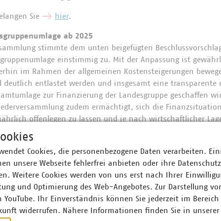
gelangen Sie
hier
.
esgruppenumlage ab 2025
sammlung stimmte dem unten beigefügten Beschlussvorschlag
ruppenumlage einstimmig zu. Mit der Anpassung ist gewährle
terhin im Rahmen der allgemeinen Kostensteigerungen bewegen
 deutlich entlastet werden und insgesamt eine transparente 
samtumlage zur Finanzierung der Landesgruppe geschaffen wir
iederversammlung zudem ermächtigt, sich die Finanzsituation
jährlich offenlegen zu lassen und je nach wirtschaftlicher La
esatz mit Wirkung für das darauffolgende Kalenderjahr anzup
ookies
ründen, Auswirkungen oder der individuellen Berechnung der 
wendet Cookies, die personenbezogene Daten verarbeiten. Ein
elle Ihrer Landesgruppe Nord gerne zur Verfügung.
en unsere Webseite fehlerfrei anbieten oder ihre Datenschut
n. Weitere Cookies werden von uns erst nach Ihrer Einwilligu
tung und Optimierung des Web-Angebotes. Zur Darstellung vo
n YouTube. Ihr Einverständnis können Sie jederzeit im Bereich
kunft widerrufen. Nähere Informationen finden Sie in unserer