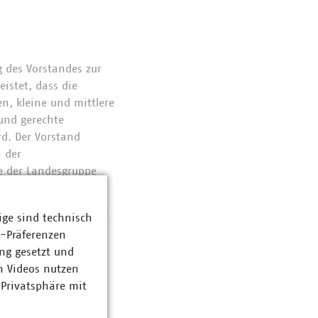
 des Vorstandes zur
istet, dass die
, kleine und mittlere
und gerechte
d. Der Vorstand
 der
ge der Landesgruppe
assen.
Umlage ab 2025 steht
ige sind technisch
z-Präferenzen
ng gesetzt und
n Videos nutzen
 Privatsphäre mit