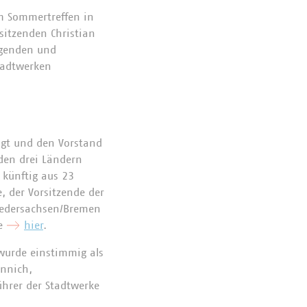
m Sommertreffen in
sitzenden Christian
agenden und
tadtwerken
lgt und den Vorstand
den drei Ländern
künftig aus 23
 der Vorsitzende der
iedersachsen/Bremen
ie
hier
.
wurde einstimmig als
ünnich,
ührer der Stadtwerke