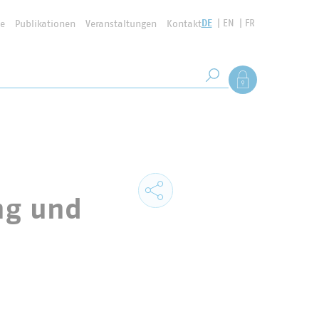
DE
EN
FR
se
Publikationen
Veranstaltungen
Kontakt
Suchbegriff
Als Mitglied anmel
Suche starten
ng und