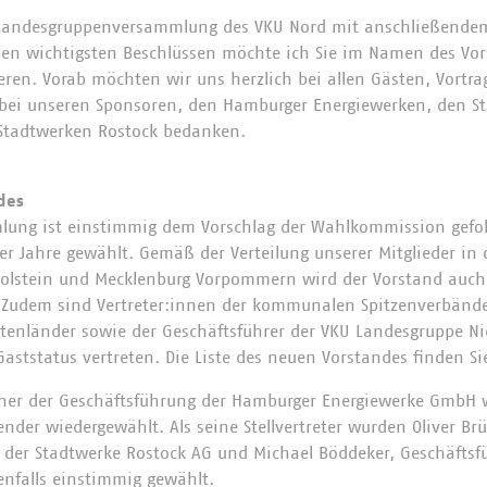
 Landesgruppenversammlung des VKU Nord mit anschließende
 den wichtigsten Beschlüssen möchte ich Sie im Namen des Vor
eren. Vorab möchten wir uns herzlich bei allen Gästen, Vortr
 bei unseren Sponsoren, den Hamburger Energiewerken, den S
Stadtwerken Rostock bedanken.
des
mlung ist einstimmig dem Vorschlag der Wahlkommission gefo
r Jahre gewählt. Gemäß der Verteilung unserer Mitglieder in 
olstein und Mecklenburg Vorpommern wird der Vorstand auch 
 Zudem sind Vertreter:innen der kommunalen Spitzenverbände,
tenländer sowie der Geschäftsführer der VKU Landesgruppe N
aststatus vertreten. Die Liste des neuen Vorstandes finden S
echer der Geschäftsführung der Hamburger Energiewerke GmbH 
nder wiedergewählt. Als seine Stellvertreter wurden Oliver Br
 der Stadtwerke Rostock AG und Michael Böddeker, Geschäftsf
falls einstimmig gewählt.