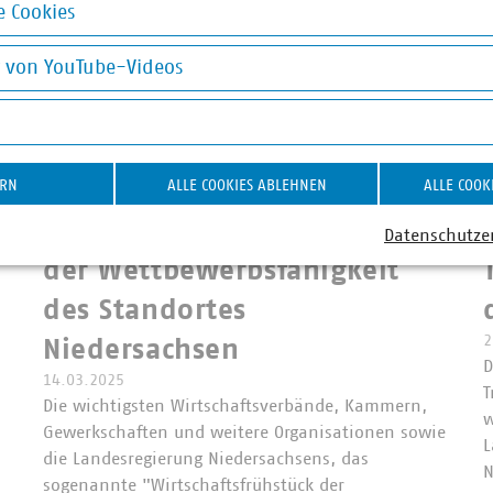
 Cookies
okies
g von YouTube-Videos
on YouTube-Videos
Wirtschaftspolitisches
ERN
ALLE COOKIES ABLEHNEN
ALLE COOK
Positionspapier zur Stärkung
Datenschutze
der Wettbewerbsfähigkeit
des Standortes
2
Niedersachsen
D
14.03.2025
T
Die wichtigsten Wirtschaftsverbände, Kammern,
w
Gewerkschaften und weitere Organisationen sowie
L
die Landesregierung Niedersachsens, das
N
sogenannte "Wirtschaftsfrühstück der