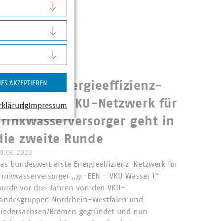
Initiative Energieeffizienz-
IES AKZEPTIEREN
Netzwerke: VKU-Netzwerk für
rklärung
Impressum
Trinkwasserversorger geht in
die zweite Runde
9.06.2023
as bundesweit erste Energieeffizienz-Netzwerk für
rinkwasserversorger „gr-EEN - VKU Wasser I“
urde vor drei Jahren von den VKU-
andesgruppen Nordrhein-Westfalen und
iedersachsen/Bremen gegründet und nun