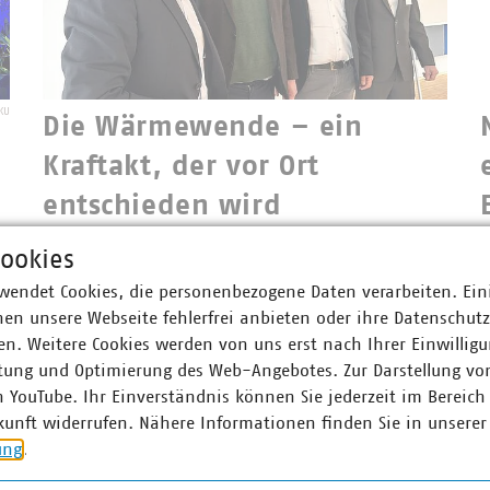
KU
Die Wärmewende – ein
Kraftakt, der vor Ort
entschieden wird
26.03.2026
ookies
Beim Niedersächsischen Wärmewende-Kongress
n
1
wurde einmal mehr klar: Die Wärmewende ist
n
wendet Cookies, die personenbezogene Daten verarbeiten. Ein
M
nicht nur ein technisches Großprojekt – sie ist ein
en unsere Webseite fehlerfrei anbieten oder ihre Datenschut
T
gesellschaftliches, finanzielles und
n. Weitere Cookies werden von uns erst nach Ihrer Einwilligu
s
organisatorisches Mammutvorhaben.
tung und Optimierung des Web-Angebotes. Zur Darstellung vo
e
n YouTube. Ihr Einverständnis können Sie jederzeit im Bereich
d
kunft widerrufen. Nähere Informationen finden Sie in unserer
b
ung
.