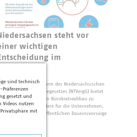
Niedersachsen steht vor
einer wichtigen
Entscheidung im
Vergaberecht
1.02.2026
ige sind technisch
it der laufenden Reform des Niedersächsischen
z-Präferenzen
ariftreue- und Vergabegesetzes (NTVergG) bietet
ng gesetzt und
ich die Chance, echten Bürokratieabbau zu
n Videos nutzen
rreichen – insbesondere für die Unternehmen,
 Privatsphäre mit
ie das Rückgrat der öffentlichen Daseinsvorsorge
ilden: die…