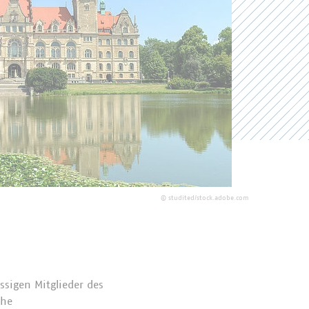
©
studited/stock.adobe.com
sigen Mitglieder des
che