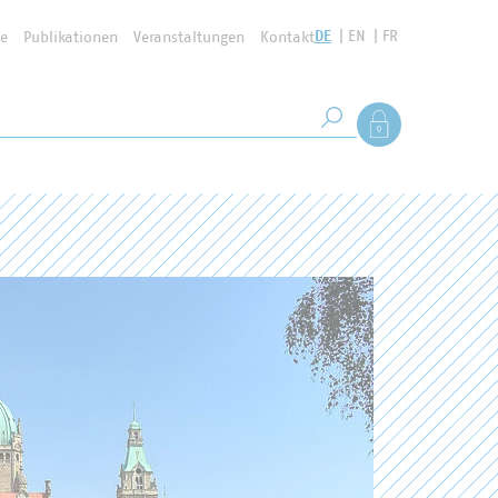
DE
EN
FR
se
Publikationen
Veranstaltungen
Kontakt
Suchbegriff
Als Mitglied anmel
Suche starten