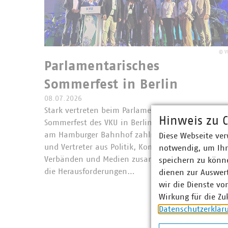
©
V
Parlamentarisches
Sommerfest in Berlin
08.07.2026
Stark vertreten beim Parlamentarischen
Hinweis zu C
Sommerfest des VKU in Berlin: Am 08.07.26 kame
am Hamburger Bahnhof zahlreiche Vertreterinne
Diese Webseite ver
und Vertreter aus Politik, Kommunalwirtschaft,
notwendig, um Ihn
Verbänden und Medien zusammen, um sich über
speichern zu könne
die Herausforderungen…
dienen zur Auswer
wir die Dienste vo
Wirkung für die Zu
Datenschutzerklär