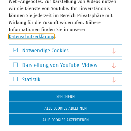
Web-Angebotes. Zur Darstellung von Videos nutzen
wir die Dienste von YouTube. Ihr Einverständnis
können Sie jederzeit im Bereich Privatsphäre mit
©
VKU - Julian Büche
Wirkung für die Zukunft widerrufen. Nähere
Informationen finden Sie in unserer
Datenschutzerklärung
.
Notwendige Cookies
Notwendige Cookies
Darstellung von YouTube-Videos
Darstellung von YouTube-Videos
Statistik
Statistik
SPEICHERN
©
VKU - Julian Büche
ALLE COOKIES ABLEHNEN
ALLE COOKIES AKZEPTIEREN