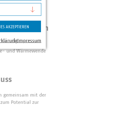
schutz morgen
IES AKZEPTIEREN
rklärung
Impressum
rtreter:innen
gie- und Wärmewende
luss
en gemeinsam mit der
zum Potential zur