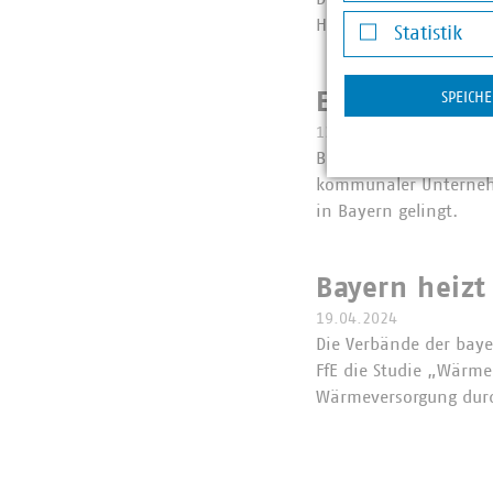
Darstellung v
Handlungsbedarfe.
Statistik
Statistik
Ehrgeizige E
SPEICH
13.06.2024
Bei der Vorstandssitz
kommunaler Unternehm
in Bayern gelingt.
Bayern heizt
19.04.2024
Die Verbände der bay
FfE die Studie „Wärme
Wärmeversorgung dur