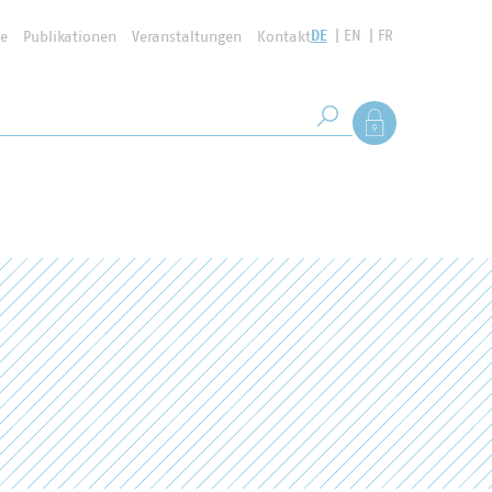
DE
EN
FR
se
Publikationen
Veranstaltungen
Kontakt
Suchbegriff
Als Mitglied anmel
Suche starten