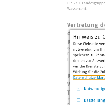
Die VKU-Landesgruppe
Wassercent.
Vertretung d
der VKU-Lan
Hinweis zu C
Köpfen
Diese Webseite ver
06.11.2024
notwendig, um Ihn
Die VKU-Landesgruppe 
speichern zu könne
Handlungsbedarfe.
dienen zur Auswer
wir die Dienste vo
Wirkung für die Zu
Kommunale U
Datenschutzerklär
Wärmewende 
Notwendige
Technologieo
Notwendige Co
25.10.2024
Darstellun
Die VKU-Landesgruppe 