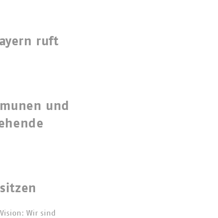
ayern ruft
ommunen und
gehende
sitzen
ision: Wir sind