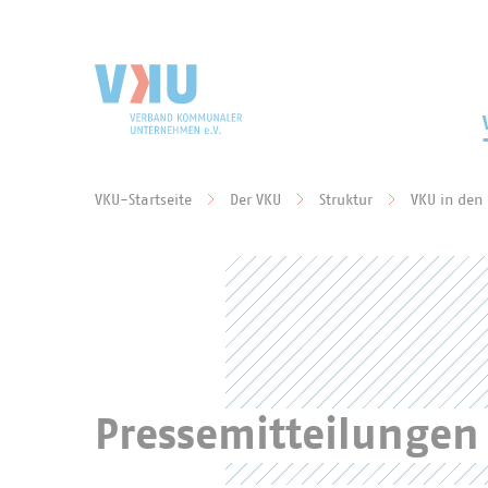
Zum Hauptinhalt springen
Zur Suche springen
VKU-Startseite
Der VKU
Struktur
VKU in den
Sie befinden sich hier:
Pressemitteilungen