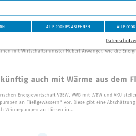
on YouTube-Videos
nergiepolitik heute ist Hochwasser
ERN
ALLE COOKIES ABLEHNEN
ALLE COOK
Datenschutze
ung der VKU-Landesgruppe Bayern in Neufahrn diskutierten Ve
en mit Wirtschaftsminister Hubert Aiwanger, wie die Ener
 künftig auch mit Wärme aus dem F
erischen Energiewirtschaft VBEW, VWB mit LVBW und VKU stell
pumpen an Fließgewässern“ vor. Diese gibt eine Abschätzung 
ch Wärmepumpen an Flüssen in…