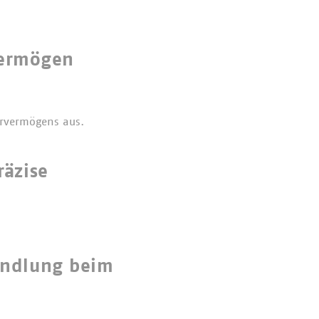
vermögen
ervermögens aus.
räzise
andlung beim