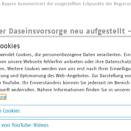
 Bayern kommentiert die vorgestellten Eckpunkte der Regieru
er Daseinsvorsorge neu aufgestellt 
desgruppe Bayern mit etablierten 
ookies
wendet Cookies, die personenbezogene Daten verarbeiten. Ein
en unsere Webseite fehlerfrei anbieten oder ihre Datenschut
Bayern bewertet die Bayerische Wärmestrategie und verdeutl
n. Weitere Cookies werden von uns erst nach Ihrer Einwilligu
tung und Optimierung des Web-Angebotes. Zur Darstellung vo
n YouTube. Ihr Einverständnis können Sie jederzeit im Bereich
kunft widerrufen. Nähere Informationen finden Sie in unserer
nternehmen in Bayern füllen bayer
ung
.
mit Leben - Wärmestrategie bedar
 Cookies
ffenheit
okies
g von YouTube-Videos
Bayern bewertet die Bayerische Wärmestrategie und verdeutl