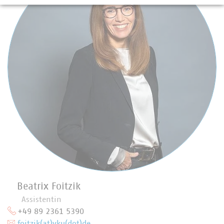
Beatrix Foitzik
Assistentin
+49 89 2361 5390
foitzik(at)vku(dot)de