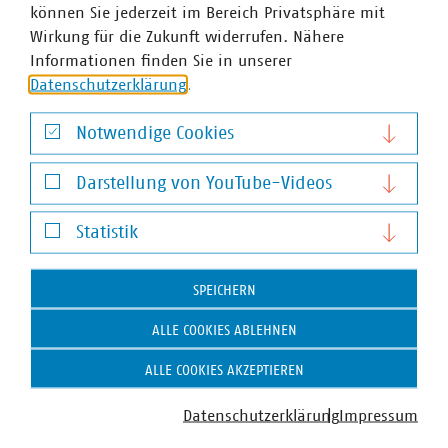
können Sie jederzeit im Bereich Privatsphäre mit
Wirkung für die Zukunft widerrufen. Nähere
Informationen finden Sie in unserer
Datenschutzerklärung
.
Notwendige Cookies
Notwendige Cookies
Darstellung von YouTube-Videos
Darstellung von YouTube-Videos
Statistik
Gunnar Braun
Statistik
Geschäftsführer
SPEICHERN
+49 89 2361-5091
braun(at)vku(dot)de
ALLE COOKIES ABLEHNEN
ALLE COOKIES AKZEPTIEREN
Datenschutzerklärung
Impressum