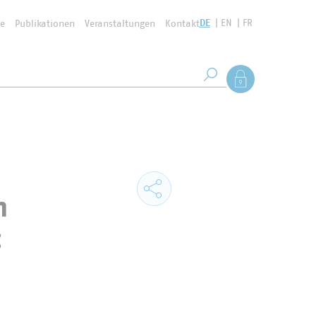
DE
EN
FR
se
Publikationen
Veranstaltungen
Kontakt
Suchbegriff
Als Mitglied anmel
Suche starten
n
: