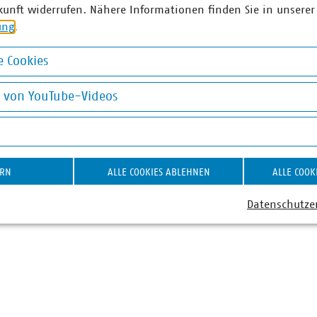
kunft widerrufen. Nähere Informationen finden Sie in unserer
ung
.
 Cookies
okies
g von YouTube-Videos
on YouTube-Videos
ERN
ALLE COOKIES ABLEHNEN
ALLE COOK
Datenschutze