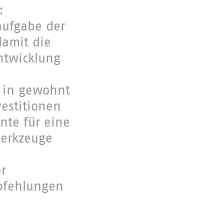
:
naufgabe der
damit die
ntwicklung
n in gewohnt
vestitionen
nte für eine
Werkzeuge
r
pfehlungen
e