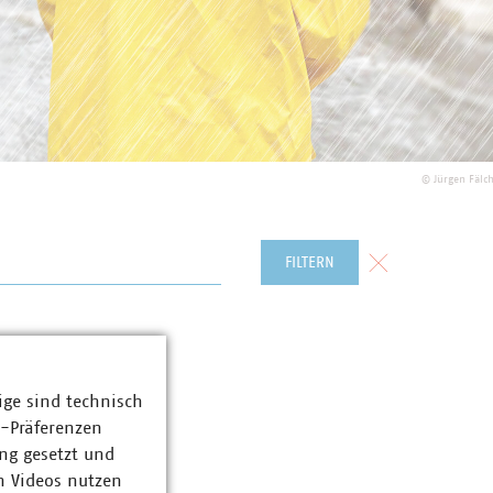
©
Jürgen Fäl
Formular zurück
FILTERN
ige sind technisch
z-Präferenzen
ng gesetzt und
n Videos nutzen