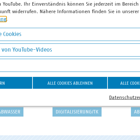
n YouTube. Ihr Einverständnis können Sie jederzeit im Bereich
kunft widerrufen. Nähere Informationen finden Sie in unserer
ung
.
 Cookies
okies
g von YouTube-Videos
on YouTube-Videos
ERN
ALLE COOKIES ABLEHNEN
ALLE COOK
Datenschutze
ABWASSER
DIGITALISIERUNG/TK
AB