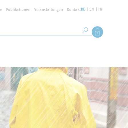
DE
EN
FR
se
Publikationen
Veranstaltungen
Kontakt
Suchbegriff
Als Mitglied anmel
Suche starten