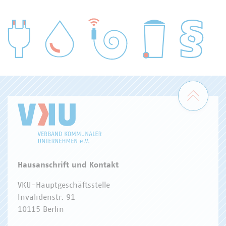
WASSER/ABWASSER
ENERGIEWIRTSCHAFT
ABFALLWIRTSCHAFT
RECHT
DIGITALISIERUNG/TK
Zum 
Hausanschrift und Kontakt
VKU-Hauptgeschäftsstelle
Invalidenstr. 91
10115 Berlin