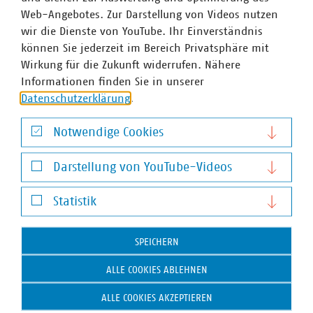
Web-Angebotes. Zur Darstellung von Videos nutzen
wir die Dienste von YouTube. Ihr Einverständnis
können Sie jederzeit im Bereich Privatsphäre mit
Wirkung für die Zukunft widerrufen. Nähere
Andreas Seifert
Informationen finden Sie in unserer
Stellv. Abteilungsleiter Recht, Finanzen und Steuern
Datenschutzerklärung
.
und Bereichsleiter Recht
+49 30 58580-132
Notwendige Cookies
seifert(at)vku(dot)de
Notwendige Cookies
Darstellung von YouTube-Videos
Darstellung von YouTube-Videos
Schlagworte
Statistik
Statistik
Digitale Geschäftsmodelle
SPEICHERN
Allgemeine Geschäftsbedingungen (AGB)
ALLE COOKIES ABLEHNEN
Verbraucherschutz
ALLE COOKIES AKZEPTIEREN