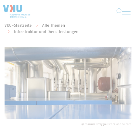
Zum Hauptinhalt springen
VKU-Startseite
Alle Themen
Sie befinden sich hier:
Infrastruktur und Dienstleistungen
©
mariusz szczygieł/stock.adobe.com