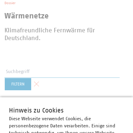
Dossier
Wärmenetze
Klimafreundliche Fernwärme für
Deutschland.
Suchbegriff
Formular zurücksetzen
FILTERN
Hinweis zu Cookies
Diese Webseite verwendet Cookies, die
zurück
1
2
3
4
personenbezogene Daten verarbeiten. Einige sind
technisch notwendig, um Ihnen unsere Webseite