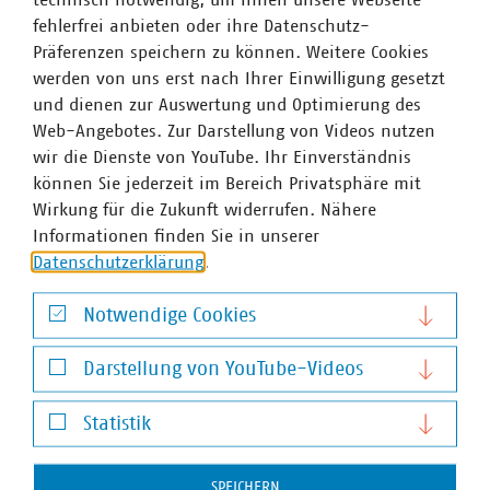
fehlerfrei anbieten oder ihre Datenschutz-
Präferenzen speichern zu können. Weitere Cookies
werden von uns erst nach Ihrer Einwilligung gesetzt
und dienen zur Auswertung und Optimierung des
Web-Angebotes. Zur Darstellung von Videos nutzen
wir die Dienste von YouTube. Ihr Einverständnis
können Sie jederzeit im Bereich Privatsphäre mit
VKU-Bereiche
Wirkung für die Zukunft widerrufen. Nähere
Informationen finden Sie in unserer
Datenschutzerklärung
.
Notwendige Cookies
Notwendige Cookies
WASSER/ABWASSER
ENERGIEWIRTSCHAFT
ABFALLWIRTSCHAFT
RECHT
DIGITALISIERUNG/TK
Darstellung von YouTube-Videos
Darstellung von YouTube-Videos
Zum 
Statistik
Statistik
SPEICHERN