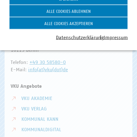
ALLE COOKIES ABLEHNEN
Hausanschrift und Kontakt
ALLE COOKIES AKZEPTIEREN
VKU-Hauptgeschäftsstelle
Datenschutzerklärung
Impressum
Invalidenstr. 91
10115 Berlin
Telefon:
+49 30 58580-0
E-Mail:
info(at)vku(dot)de
VKU Angebote
VKU AKADEMIE
VKU VERLAG
KOMMUNAL KANN
KOMMUNALDIGITAL