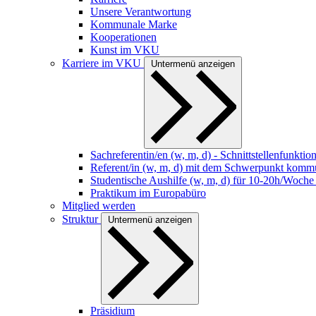
Unsere Verantwortung
Kommunale Marke
Kooperationen
Kunst im VKU
Karriere im VKU
Untermenü anzeigen
Sachreferentin/en (w, m, d) - Schnittstellenfunkti
Referent/in (w, m, d) mit dem Schwerpunkt kommu
Studentische Aushilfe (w, m, d) für 10-20h/Woche
Praktikum im Europabüro
Mitglied werden
Struktur
Untermenü anzeigen
Präsidium