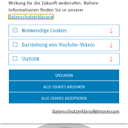
Wirkung für die Zukunft widerrufen. Nähere
Informationen finden Sie in unserer
Datenschutzerklärung
.
Notwendige Cookies
Notwendige Cookies
Darstellung von YouTube-Videos
Darstellung von YouTube-Videos
Statistik
Statistik
SPEICHERN
Sabine Jaacks
Bereichsleiterin Energieeffizienz, Energievertrieb und
ALLE COOKIES ABLEHNEN
Energiehandel
ALLE COOKIES AKZEPTIEREN
+49 30 58580-180
jaacks(at)vku(dot)de
Datenschutzerklärung
Impressum