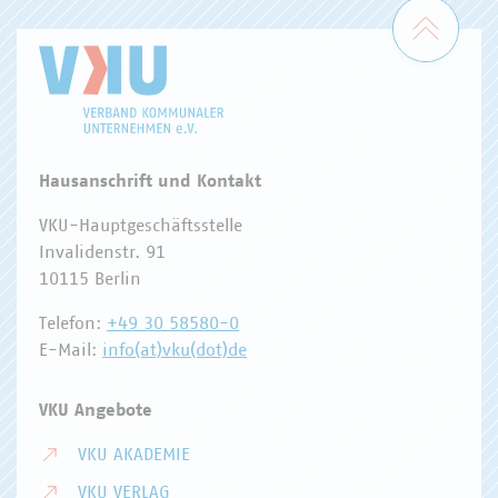
Zum 
Hausanschrift und Kontakt
VKU-Hauptgeschäftsstelle
Invalidenstr. 91
10115 Berlin
Telefon:
+49 30 58580-0
E-Mail:
info(at)vku(dot)de
VKU Angebote
VKU AKADEMIE
VKU VERLAG