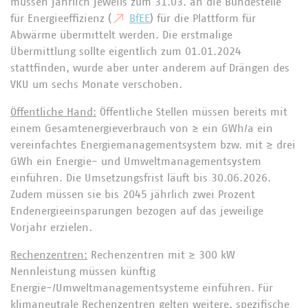
müssen jährlich jeweils zum 31.03. an die Bundestelle
für Energieeffizienz (
BfEE
) für die Plattform für
Abwärme übermittelt werden. Die erstmalige
Übermittlung sollte eigentlich zum 01.01.2024
stattfinden, wurde aber unter anderem auf Drängen des
VKU um sechs Monate verschoben.
Öffentliche Hand:
Öffentliche Stellen müssen bereits mit
einem Gesamtenergieverbrauch von ≥ ein GWh/a ein
vereinfachtes Energiemanagementsystem bzw. mit ≥ drei
GWh ein Energie- und Umweltmanagementsystem
einführen. Die Umsetzungsfrist läuft bis 30.06.2026.
Zudem müssen sie bis 2045 jährlich zwei Prozent
Endenergieeinsparungen bezogen auf das jeweilige
Vorjahr erzielen.
Rechenzentren:
Rechenzentren mit ≥ 300 kW
Nennleistung müssen künftig
Energie-/Umweltmanagementsysteme einführen. Für
klimaneutrale Rechenzentren gelten weitere, spezifische