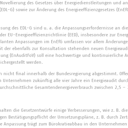
 Novellierung des Gesetzes über Energiedienstleitungen und a
DL-G) sowie zur Änderung des Energieeffizienzgesetzes (EnEfG
sung des EDL-G sind u. a. die Anpassungserfordernisse an die
er EU-Energieeffizienzrichtlinie (EED), insbesondere zur Energ
lanten Anpassungen im EnEfG umfassen vor allem Änderung
t der ebenfalls zur Konsultation stehenden neuen Energieaud
ung (EnAuditFoV) soll eine hochwertige und kontinuierliche 
ichergestellt werden.
h nicht final innerhalb der Bundesregierung abgestimmt. Offe
 Unternehmen zukünftig alle vier Jahre ein Energieaudit dur
durchschnittliche Gesamtendenergieverbrauch zwischen 2,5 –
alten die Gesetzentwürfe einige Verbesserungen, wie z. B. die
gen Bestätigungspflicht der Umsetzungspläne, z. B. durch Zerti
ese Anpassung trägt zum Bürokratieabbau in den Unternehmen