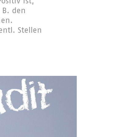
sitiv ist,
 B. den
nen.
entl. Stellen