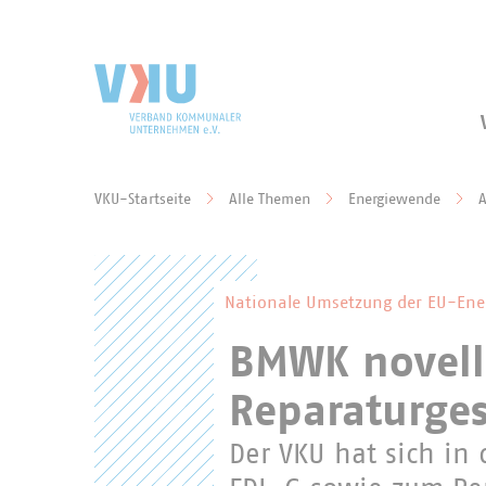
Zum Hauptinhalt springen
Zur Suche springen
VKU-Startseite
Alle Themen
Energiewende
A
Sie befinden sich hier:
Nationale Umsetzung der EU-Energ
BMWK novelli
Reparaturges
Der VKU hat sich in