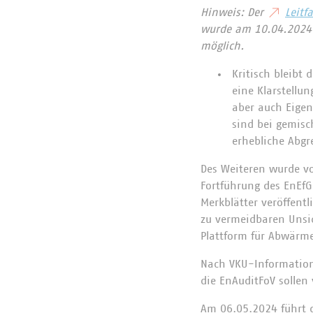
Hinweis: Der
Leitf
wurde am 10.04.2024 v
möglich.
Kritisch bleibt 
eine Klarstellu
aber auch Eigenb
sind bei gemis
erhebliche Abg
Des Weiteren wurde v
Fortführung des EnEfG
Merkblätter veröffentl
zu vermeidbaren Unsic
Plattform für Abwärm
Nach VKU-Informatione
die EnAuditFoV sollen 
Am 06.05.2024 führt 