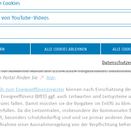
 Cookies
tz:
okies
d die bereits auch auf der Seite der BfEE verkündete Verschieb
g von YouTube-Videos
ist an die Plattform für Abwärme (PfA) auf den 01.01.2025.
Da
on YouTube-Videos
Unternehmen mehr Zeit zur Verfügung, die erforderlichen Dat
nführung von Bagatellgrenzen für die Berichtspflicht von Abw
klich unterstützt. Damit die Unternehmen die Bagatellgrenze
ERN
ALLE COOKIES ABLEHNEN
ALLE COOK
g ihrer Daten einstellen können, müssen diese bis späteste
Datenschutze
m für Abwärme wurde am 15.04.2024 freigeschaltet. Datenmel
 Portal finden Sie
hier
.
Qs zum Energieeffizienzregister
können nach Einschätzung de
 Energieeffizienz (BfEE) ggf. auch Leitwarten und Leitsysteme u
ums fallen. Damit müssten sie die Vorgaben im EnEfG zu klim
rfüllen. Da die Leitzentralen, insbesondere der kommunalen 
t, besonders schutzbedürftig sind und sie primär anderen Zwe
ufnahme einer Ausnahmeregelung von der Verpflichtung befrei