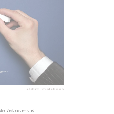
©
Coloures-Pic/stock.adobe.com
 die Verbände- und