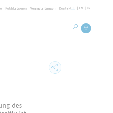
DE
EN
FR
se
Publikationen
Veranstaltungen
Kontakt
Suchbegriff
Als Mitglied anmel
Suche starten
rung des