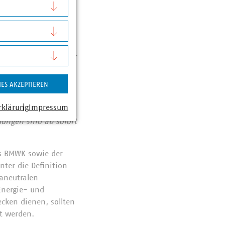
ung der
mit steht den
en zusammenzustellen.
ärmepotentialen wird
n bei der
IES AKZEPTIEREN
ns 30.06.2024
rklärung
Impressum
dungen sind ab sofort
s BMWK sowie der
nter die Definition
aneutralen
Energie- und
cken dienen, sollten
t werden.