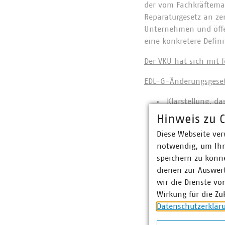
der vom Fachkräfteman
Reparaturgesetz an zen
Unternehmen und öffen
eine konkretere Defin
Der VKU hat sich mit 
EDL-G-Änderungsgeset
Klarstellung, d
Energieaudits n
Hinweis zu C
Regelung wirkt 
Diese Webseite ver
bei.
notwendig, um Ihn
speichern zu könne
dienen zur Auswer
Die im Rahmen 
wir die Dienste vo
wirtschaftliche
Wirkung für die Zu
werden. Diese B
Datenschutzerklär
Fernwärmesatzu