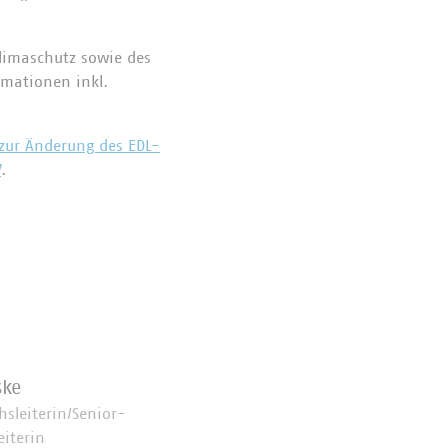
Klimaschutz sowie des
rmationen inkl.
zur Änderung des EDL-
V
.
ske
chsleiterin/Senior-
eiterin