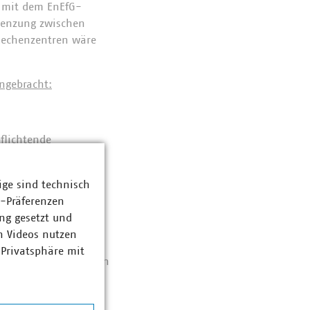
h mit dem EnEfG-
grenzung zwischen
 Rechenzentren wäre
ingebracht:
flichtende
 bereits bewährte
ng des Energieaudits
ige sind technisch
z-Präferenzen
ng gesetzt und
n Videos nutzen
r technischen und
 Privatsphäre mit
netz sollte gestrichen
jeweiligen