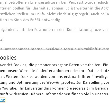
gel betroffenen Energieauditoren bei. Verpasst wurde jedoc
tralen Stellen für Klarheit zu sorgen. So ist weiterhin die Ab
tlichen Stellen im EnEfG nicht eindeutig geregelt. Auch bei
ition im Sinn des EnEfG notwendig.
folgenden zentralen Positionen in den Konsultationsprozess e
z:
ass unternehmensinterne Energieauditoren auch zukünftig verp
ach EDL-G-ÄndG durchführen können. Diese sich in der Praxis
ookies
dem Fachkräftemangel entgegen und trägt zur Kostenbegrenzu
wendet Cookies, die personenbezogene Daten verarbeiten. Ein
en unsere Webseite fehlerfrei anbieten oder ihre Datenschut
n. Weitere Cookies werden von uns erst nach Ihrer Einwilligu
tung und Optimierung des Web-Angebotes. Zur Darstellung vo
des verpflichtenden Energieaudits vorgesehene Bewertung de
n YouTube. Ihr Einverständnis können Sie jederzeit im Bereich
n Anschlussdurchführbarkeit an ein Fernwärme- oder Fernkälte
kunft widerrufen. Nähere Informationen finden Sie in unserer
ewertung sollte Teil der kommunalen Wärmeplanung oder der 
ung
.
ng bleiben.