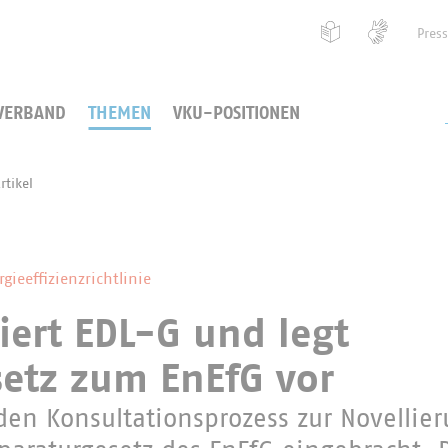
Pres
VERBAND
THEMEN
VKU-POSITIONEN
rtikel
ieeffizienzrichtlinie
ert EDL-G und legt
etz zum EnEfG vor
 den Konsultationsprozess zur Novellie