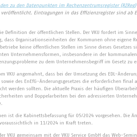
aden zu den Datenpunkten im Rechenzentrumsregister (RZReg)
eröffentlicht. Eintragungen in das Effizienzregister sind ab
die Definition der öffentlichen Stellen. Der VKU fordert im Sin
ng, dass Organisationseinheiten der Kommunen ohne eigene Re
etriebe keine öffentlichen Stellen im Sinne dieses Gesetzes sin
chten Unternehmensformen, insbesondere in der kommunalen
renzungsprobleme zu dem Unternehmensbegriff im Gesetz zu e
om VKU angemahnt, dass bei der Umsetzung des EDL-Änderung
 sowie des EnEfG-Änderungsgesetzes die erforderlichen final
icht werden sollten. Die aktuelle Praxis der häufigen Überarbei
herheiten und Doppelarbeiten bei den adressierten Unternehm
e.
n ist die Kabinettsbefassung für 05/2024 vorgesehen. Die Ä
voraussichtlich in 11/2024 in Kraft treten.
der VKU gemeinsam mit der VKU Service GmbH das Web-Semi