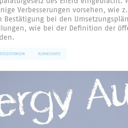
araturgesetz des EnEfG eingebracht. Po
inige Verbesserungen vorsehen, wie z.
en Bestätigung bei den Umsetzungsplä
llungen, wie bei der Definition der öff
rden.
NSTLEISTUNGEN
KLIMASCHUTZ