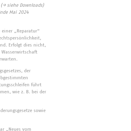
(→ siehe Downloads)
 Ende Mai 2024
ne einer „Reparatur“
chtspersönlichkeit,
d. Erfolgt dies nicht,
 Wasserwirtschaft
rwarten.
sgesetzes, der
 abgestimmten
tungsschleifen führt
en, wie z. B. bei der
nderungsgesetze sowie
nar „Neues vom