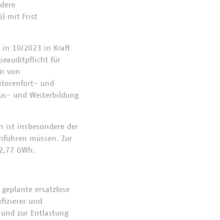
ndere
) mit Frist
 in 10/2023 in Kraft
ieauditpflicht für
en von
itorenfort- und
Aus- und Weiterbildung
n ist insbesondere der
chführen müssen. Zur
 2,77 GWh.
 geplante ersatzlose
fizierer und
 und zur Entlastung