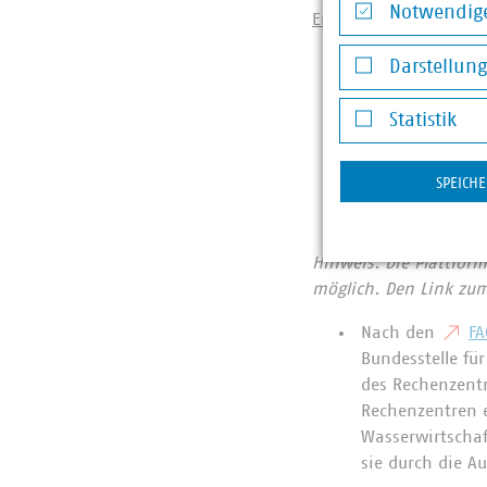
Notwendige
EnEfG-Änderungsgese
Notwendige Co
Unterstützt wir
Darstellun
Übermittlungsfr
Darstellung v
verpflichteten 
Statistik
Die geplante Ei
Statistik
vom VKU ausdrüc
SPEICH
Zusammenstellun
vorliegen.
Hinweis: Die Plattfor
möglich. Den Link zum
Nach den
FA
Bundesstelle für
des Rechenzentr
Rechenzentren e
Wasserwirtschaf
sie durch die A