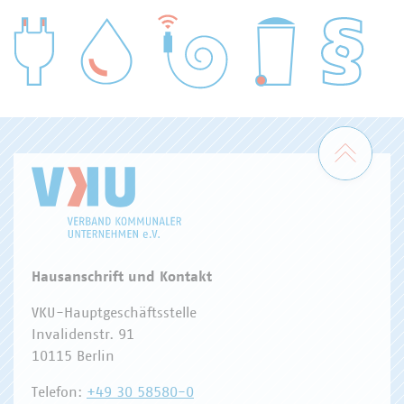
WASSER/ABWASSER
ENERGIEWIRTSCHAFT
ABFALLWIRTSCHAFT
RECHT
DIGITALISIERUNG/TK
Zum 
Hausanschrift und Kontakt
VKU-Hauptgeschäftsstelle
Invalidenstr. 91
10115 Berlin
Telefon:
+49 30 58580-0