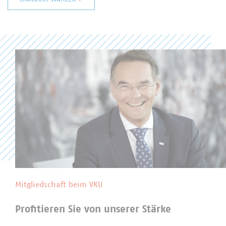
Baden-Württemberg
Bayern
Berlin/Brandenburg
Hessen
Niedersachsen/Bremen
Nord
Nordrhein-Westfalen
Rheinland-Pfalz
Saarland
Sachsen
Sachsen-Anhalt
Thüringen
Landesgruppen in der Abfallwirtschaft
Mitgliedschaft beim VKU
Profitieren Sie von unserer Stärke