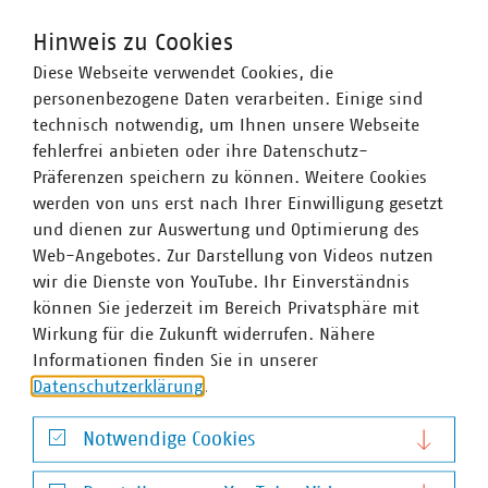
Energiewende
Hinweis zu Cookies
Stadtwerke in Deutschland setzen die
Diese Webseite verwendet Cookies, die
Energiewende vor Ort um. Sie sind die
©
Stockr/stock.adobe.com
personenbezogene Daten verarbeiten. Einige sind
wichtigsten Akteure für deren Gelingen.
technisch notwendig, um Ihnen unsere Webseite
fehlerfrei anbieten oder ihre Datenschutz-
Präferenzen speichern zu können. Weitere Cookies
werden von uns erst nach Ihrer Einwilligung gesetzt
und dienen zur Auswertung und Optimierung des
Web-Angebotes. Zur Darstellung von Videos nutzen
wir die Dienste von YouTube. Ihr Einverständnis
können Sie jederzeit im Bereich Privatsphäre mit
Europa
Wirkung für die Zukunft widerrufen. Nähere
Informationen finden Sie in unserer
Eine starke kommunale Selbstverwaltung mit
Datenschutzerklärung
.
starken kommunalen Unternehmen setzen eine
©
moonrun/stock.adobe.com
europäische Gesetzgebung erfolgreich um.
Notwendige Cookies
Notwendige Cookies