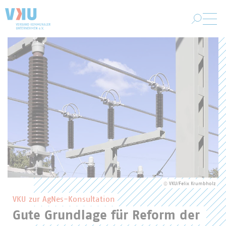
Zum Hauptinhalt springen
VKU-Startseite
Hervorgehobene Inhalte des VKU
©
VKU/Felix Krumbholz
VKU zur AgNes-Konsultation
Gute Grundlage für Reform der 