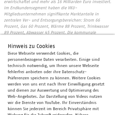
erwirtschaftet und mehr als 16 Milliarden Euro investiert.
Im Endkundensegment haben die VKU-
Mitgliedsunternehmen signifikante Marktanteile in
zentralen Ver- und Entsorgungsbereichen: Strom 66
Prozent, Gas 60 Prozent, Wärme 88 Prozent, Trinkwasser
89 Prozent, Abwasser 45 Prozent. Die kommunale
Abfallwirtschaft entsorgt jeden Tag 31.500 Tonnen Abfall
und hat seit 1990 rund 76 Prozent ihrer CO2-Emissionen
Hinweis zu Cookies
eingespart – damit ist sie der Hidden Champion des
Diese Webseite verwendet Cookies, die
Klimaschutzes. Immer mehr Mitgliedsunternehmen
personenbezogene Daten verarbeiten. Einige sind
engagieren sich im Breitbandausbau: 206 Unternehmen
technisch notwendig, um Ihnen unsere Webseite
investieren pro Jahr über 957 Millionen Euro. Künftig
fehlerfrei anbieten oder ihre Datenschutz-
wollen 80 Prozent der kommunalen Unternehmen den
Präferenzen speichern zu können. Weitere Cookies
Mobilfunkunternehmen Anschlüsse für Antennen an ihr
werden von uns erst nach Ihrer Einwilligung gesetzt
Glasfasernetz anbieten.
Zahlen Daten Fakten 2022
und dienen zur Auswertung und Optimierung des
Wir halten Deutschland am Laufen – denn nichts
Web-Angebotes. Zur Darstellung von Videos nutzen
geschieht, wenn es nicht vor Ort passiert: Unser Beitrag
wir die Dienste von YouTube. Ihr Einverständnis
für heute und morgen: #Daseinsvorsorge. Unsere
können Sie jederzeit im Bereich Privatsphäre mit
Positionen:
www.vku.de
Wirkung für die Zukunft widerrufen. Nähere