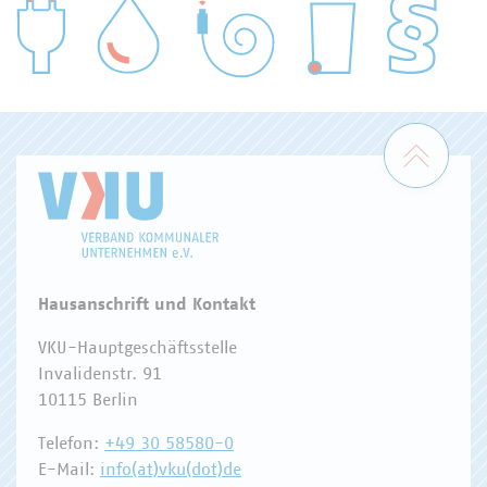
WASSER/ABWASSER
ENERGIEWIRTSCHAFT
ABFALLWIRTSCHAFT
RECHT
DIGITALISIERUNG/TK
Zum 
Hausanschrift und Kontakt
VKU-Hauptgeschäftsstelle
Invalidenstr. 91
10115 Berlin
Telefon:
+49 30 58580-0
E-Mail:
info(at)vku(dot)de