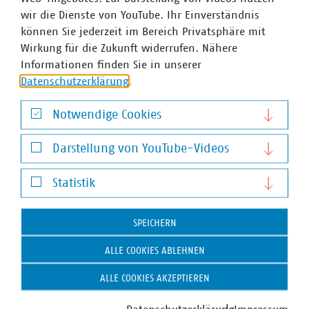
wir die Dienste von YouTube. Ihr Einverständnis
können Sie jederzeit im Bereich Privatsphäre mit
Wirkung für die Zukunft widerrufen. Nähere
Informationen finden Sie in unserer
Datenschutzerklärung
.
Notwendige Cookies
Notwendige Cookies
Darstellung von YouTube-Videos
Darstellung von YouTube-Videos
Stefan Luig
Statistik
Leiter Presse und Pressesprecher mit Schwerpunkt
Statistik
Wasser/Abwasser
SPEICHERN
+49 170 8580-226
luig(at)vku(dot)de
ALLE COOKIES ABLEHNEN
ALLE COOKIES AKZEPTIEREN