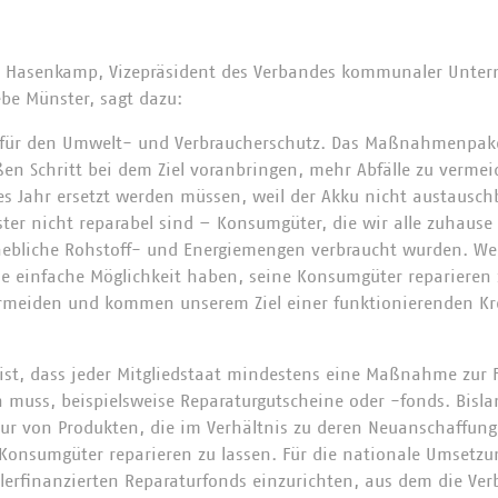
k Hasenkamp, Vizepräsident des Verbandes kommunaler Unter
ebe Münster, sagt dazu:
ag für den Umwelt- und Verbraucherschutz. Das Maßnahmenpak
en Schritt bei dem Ziel voranbringen, mehr Abfälle zu vermei
es Jahr ersetzt werden müssen, weil der Akku nicht austauschb
ter nicht reparabel sind – Konsumgüter, die wir alle zuhaus
rhebliche Rohstoff- und Energiemengen verbraucht wurden. W
e einfache Möglichkeit haben, seine Konsumgüter reparieren 
rmeiden und kommen unserem Ziel einer funktionierenden Kre
 ist, dass jeder Mitgliedstaat mindestens eine Maßnahme zur
 muss, beispielsweise Reparaturgutscheine oder -fonds. Bisla
tur von Produkten, die im Verhältnis zu deren Neuanschaffung
 Konsumgüter reparieren zu lassen. Für die nationale Umsetzu
llerfinanzierten Reparaturfonds einzurichten, aus dem die Ver