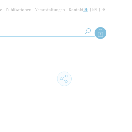
DE
EN
FR
se
Publikationen
Veranstaltungen
Kontakt
Suchbegriff
Als Mitglied anmel
Suche starten