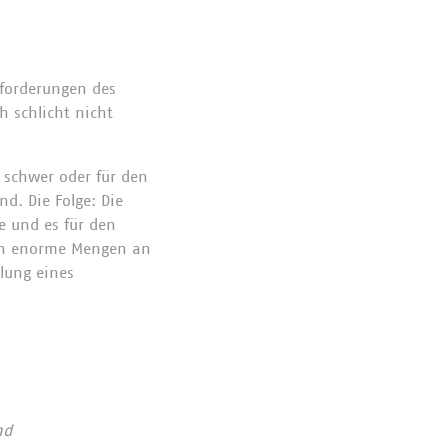
nforderungen des
 schlicht nicht
r schwer oder für den
d. Die Folge: Die
te und es für den
äten enorme Mengen an
lung eines
nd