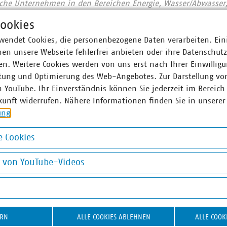
he Unternehmen in den Bereichen Energie, Wasser/Abwasser, 
ion. Mit über 300.000 Beschäftigten wurden 2021 Umsatzerlö
ookies
nd mehr als 17 Milliarden Euro investiert. Im Endkundensegm
wendet Cookies, die personenbezogene Daten verarbeiten. Ein
signifikante Marktanteile in zentralen Ver- und Entsorgungs
en unsere Webseite fehlerfrei anbieten oder ihre Datenschut
nt, Wärme 88 Prozent, Trinkwasser 89 Prozent, Abwasser 45 Pr
n. Weitere Cookies werden von uns erst nach Ihrer Einwilligu
chaft entsorgt jeden Tag 31.500 Tonnen Abfall und hat seit 
tung und Optimierung des Web-Angebotes. Zur Darstellung vo
 eingespart – damit ist sie der Hidden Champion des Klimas
n YouTube. Ihr Einverständnis können Sie jederzeit im Bereich
 engagieren sich im Breitbandausbau: 206 Unternehmen inves
kunft widerrufen. Nähere Informationen finden Sie in unserer
Künftig wollen 80 Prozent der kommunalen Unternehmen den
ung
.
 Anschlüsse für Antennen an ihr Glasfasernetz anbieten.
 Cookies
d am Laufen – denn nichts geschieht, wenn es nicht vor Ort p
: #Daseinsvorsorge. Unsere Positionen:
www.vku.de
okies
g von YouTube-Videos
on YouTube-Videos
ner
ERN
ALLE COOKIES ABLEHNEN
ALLE COOK
 Theresa Kammer
Stefan Luig