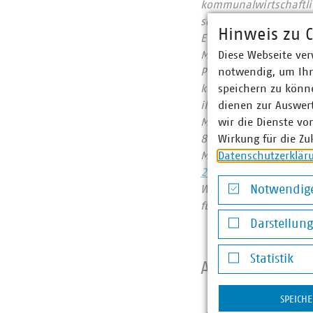
kommunalwirtschaftlic
sowie Telekommunikat
Hinweis zu C
Euro erwirtschaftet u
Diese Webseite ver
Mitgliedsunternehmen 
notwendig, um Ihn
Prozent, Gas 60 Proze
speichern zu könne
kommunale Abfallwirts
dienen zur Auswer
ihrer CO2-Emissionen
wir die Dienste vo
Mitgliedsunternehmen
Wirkung für die Zu
822 Millionen Euro. 
Datenschutzerklär
Mobilfunkunternehmen
2023
Notwendige
Wir halten Deutschlan
für heute und morgen
Notwendige Co
Darstellun
Darstellung v
Statistik
Ansprechpart
Statistik
SPEICH
Anna