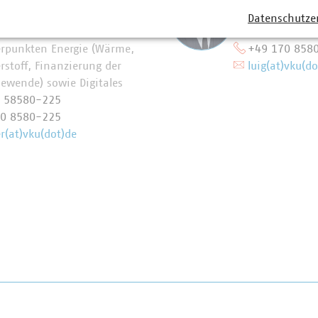
ertretende Abteilungsleiterin
Leiter Press
Datenschutze
ressesprecherin mit
mit Schwerp
rpunkten Energie (Wärme,
+49 170 858
rstoff, Finanzierung der
luig(at)vku(do
iewende) sowie Digitales
0 58580-225
70 8580-225
(at)vku(dot)de