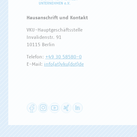
Hausanschrift und Kontakt
VKU-Hauptgeschäftsstelle
Invalidenstr. 91
10115 Berlin
Telefon:
+49 30 58580-0
E-Mail:
info(at)vku(dot)de
Facebook
Instagram
YouTube
XING
LinkedIn