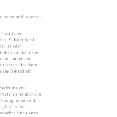
nehmen und Leiter der
et wird uns
den. Es kann nicht
ar ist oder
e haben und bei deren
er konsumiert, muss
zu lassen. Nur dann
islaufwirtschaft
 Förderung von
ng stellen nämlich die
 häufig höher sind,
ng fordern wir
braucher einen Anteil