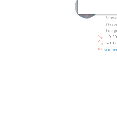
Stellv
und P
Schwe
Wasse
Energ
+49 3
+49 1
kammer