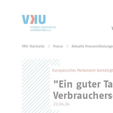
Zum Hauptinhalt springen
Zur Suche springen
VKU-Startseite
Presse
Aktuelle Pressemitteilung
Sie befinden sich hier:
Europäisches Parlament bestätigt
"Ein guter T
Verbrauchers
23.04.24