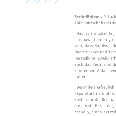
Berlin/Brüssel.
Patric
Abfallwirtschaftsbetri
„Das ist ein guter T
europaweit einen groß
sein, dass Handys jed
Haartrockner und Toas
Herstellung jeweils e
auch das Recht und di
können wir Abfälle ve
näher.“
„Besonders erfreulich
Reparaturen einführen
Kosten für die Repara
die größte Hürde dar,
deshalb, einen herste