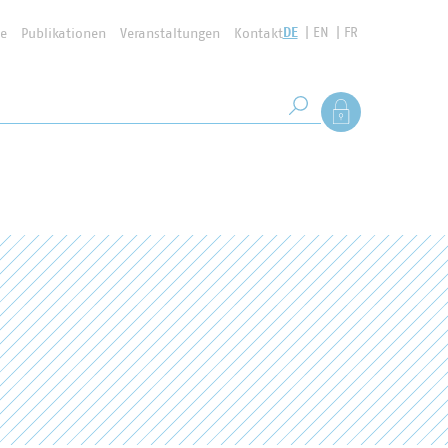
DE
EN
FR
se
Publikationen
Veranstaltungen
Kontakt
Suchbegriff
Als Mitglied anmel
Suche starten