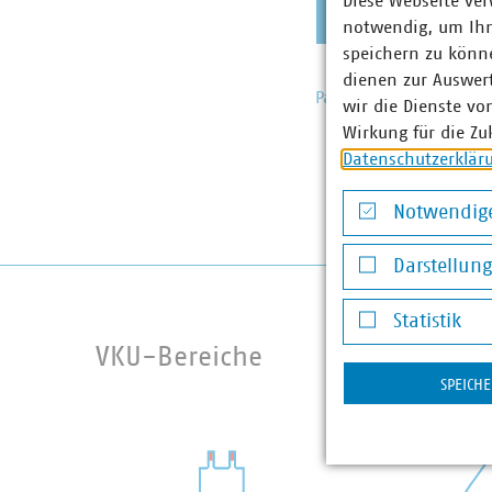
Diese Webseite ver
notwendig, um Ihn
speichern zu könne
dienen zur Auswer
Passwort vergessen?
wir die Dienste vo
Wirkung für die Zu
Datenschutzerklär
Notwendige
Notwendige Co
Darstellun
Darstellung v
Statistik
Statistik
VKU-Bereiche
SPEICH