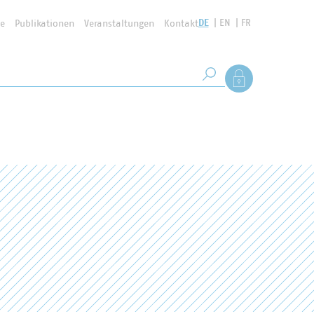
DE
EN
FR
se
Publikationen
Veranstaltungen
Kontakt
Suchbegriff
Als Mitglied anmel
Suche starten