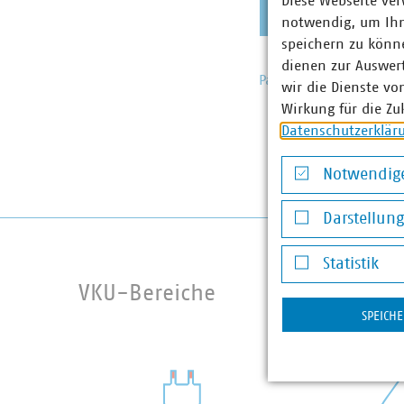
Diese Webseite ver
notwendig, um Ihn
speichern zu könne
dienen zur Auswer
Passwort vergessen?
wir die Dienste vo
Wirkung für die Zu
Datenschutzerklär
Notwendige
Notwendige Co
Darstellun
Darstellung v
Statistik
Statistik
VKU-Bereiche
SPEICH