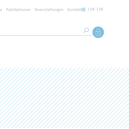
DE
EN
FR
se
Publikationen
Veranstaltungen
Kontakt
Suchbegriff
Als Mitglied anmel
Suche starten