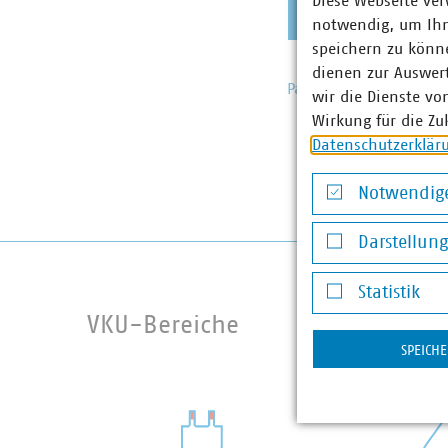
Diese Webseite ver
notwendig, um Ihn
speichern zu könne
dienen zur Auswer
Passwort vergessen?
wir die Dienste vo
Wirkung für die Zu
Datenschutzerklär
Notwendige
Notwendige Co
Darstellun
Darstellung v
Statistik
Statistik
VKU-Bereiche
SPEICH