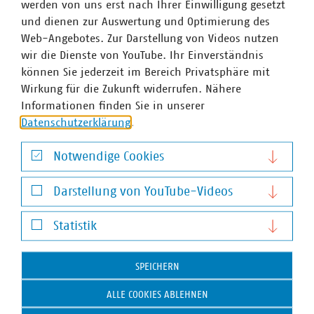
werden von uns erst nach Ihrer Einwilligung gesetzt
und dienen zur Auswertung und Optimierung des
VKU-Bereiche
Web-Angebotes. Zur Darstellung von Videos nutzen
wir die Dienste von YouTube. Ihr Einverständnis
können Sie jederzeit im Bereich Privatsphäre mit
Wirkung für die Zukunft widerrufen. Nähere
Informationen finden Sie in unserer
Datenschutzerklärung
.
WASSER/ABWASSER
ENERGIEWIRTSCHAFT
ABFALLWIRTSCHAFT
RECHT
DIGITALISIERUNG/TK
Notwendige Cookies
Zum 
Notwendige Cookies
Darstellung von YouTube-Videos
Darstellung von YouTube-Videos
Statistik
Statistik
SPEICHERN
Hausanschrift und Kontakt
ALLE COOKIES ABLEHNEN
VKU-Hauptgeschäftsstelle