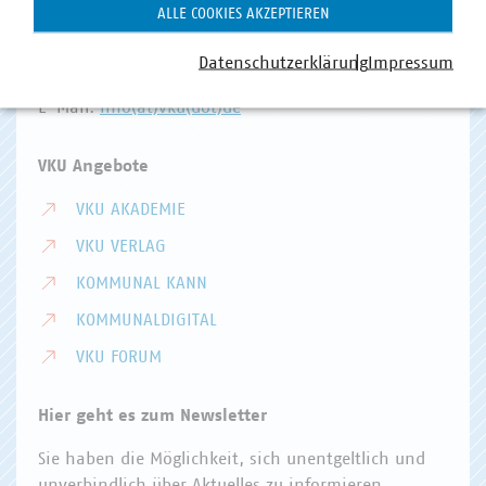
Invalidenstr. 91
ALLE COOKIES AKZEPTIEREN
10115 Berlin
Datenschutzerklärung
Impressum
Telefon:
+49 30 58580-0
E-Mail:
info(at)vku(dot)de
VKU Angebote
VKU AKADEMIE
VKU VERLAG
KOMMUNAL KANN
KOMMUNALDIGITAL
VKU FORUM
Hier geht es zum Newsletter
Sie haben die Möglichkeit, sich unentgeltlich und
unverbindlich über Aktuelles zu informieren.