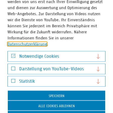
werden von uns erst nach Ihrer Einwilligung gesetzt
und dienen zur Auswertung und Optimierung des
VKU-Bereiche
Web-Angebotes. Zur Darstellung von Videos nutzen
wir die Dienste von YouTube. Ihr Einverständnis
können Sie jederzeit im Bereich Privatsphäre mit
Wirkung für die Zukunft widerrufen. Nähere
Informationen finden Sie in unserer
Datenschutzerklärung
.
WASSER/ABWASSER
ENERGIEWIRTSCHAFT
ABFALLWIRTSCHAFT
RECHT
DIGITALISIERUNG/TK
Notwendige Cookies
Zum 
Notwendige Cookies
Darstellung von YouTube-Videos
Darstellung von YouTube-Videos
Statistik
Statistik
SPEICHERN
Hausanschrift und Kontakt
ALLE COOKIES ABLEHNEN
VKU-Hauptgeschäftsstelle