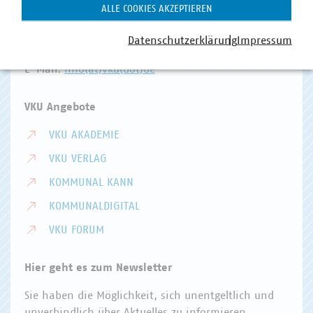
Invalidenstr. 91
ALLE COOKIES AKZEPTIEREN
10115 Berlin
Datenschutzerklärung
Impressum
Telefon:
+49 30 58580-0
E-Mail:
info(at)vku(dot)de
VKU Angebote
VKU AKADEMIE
VKU VERLAG
KOMMUNAL KANN
KOMMUNALDIGITAL
VKU FORUM
Hier geht es zum Newsletter
Sie haben die Möglichkeit, sich unentgeltlich und
unverbindlich über Aktuelles zu informieren.