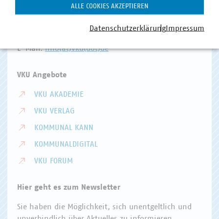
Invalidenstr. 91
ALLE COOKIES AKZEPTIEREN
10115 Berlin
Datenschutzerklärung
Impressum
Telefon:
+49 30 58580-0
E-Mail:
info(at)vku(dot)de
VKU Angebote
VKU AKADEMIE
VKU VERLAG
KOMMUNAL KANN
KOMMUNALDIGITAL
VKU FORUM
Hier geht es zum Newsletter
Sie haben die Möglichkeit, sich unentgeltlich und
unverbindlich über Aktuelles zu informieren.