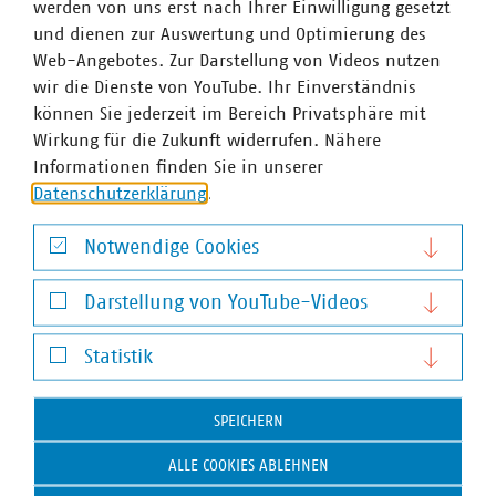
werden von uns erst nach Ihrer Einwilligung gesetzt
und dienen zur Auswertung und Optimierung des
VKU-Bereiche
Web-Angebotes. Zur Darstellung von Videos nutzen
wir die Dienste von YouTube. Ihr Einverständnis
können Sie jederzeit im Bereich Privatsphäre mit
Wirkung für die Zukunft widerrufen. Nähere
Informationen finden Sie in unserer
Datenschutzerklärung
.
WASSER/ABWASSER
ENERGIEWIRTSCHAFT
ABFALLWIRTSCHAFT
RECHT
DIGITALISIERUNG/TK
Notwendige Cookies
Zum 
Notwendige Cookies
Darstellung von YouTube-Videos
Darstellung von YouTube-Videos
Statistik
Statistik
SPEICHERN
Hausanschrift und Kontakt
ALLE COOKIES ABLEHNEN
VKU-Hauptgeschäftsstelle