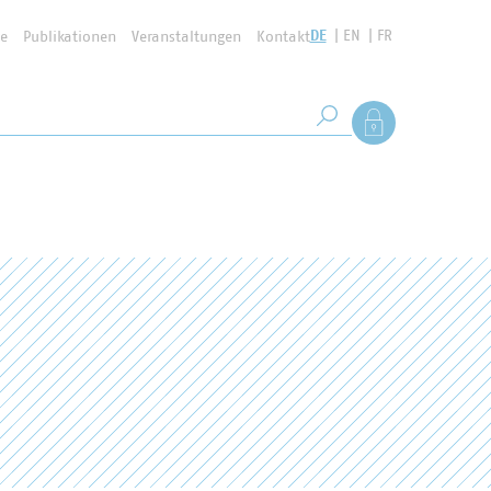
DE
EN
FR
se
Publikationen
Veranstaltungen
Kontakt
Suchbegriff
Als Mitglied anmel
Suche starten