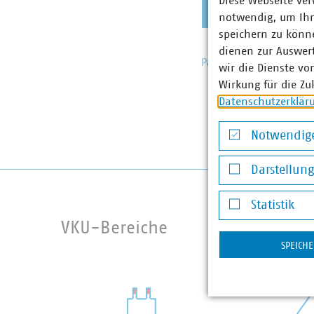
Diese Webseite ver
notwendig, um Ihn
speichern zu könne
dienen zur Auswer
Passwort vergessen?
wir die Dienste vo
Wirkung für die Zu
Datenschutzerklär
Notwendige
Notwendige Co
Darstellun
Darstellung v
Statistik
Statistik
VKU-Bereiche
SPEICH