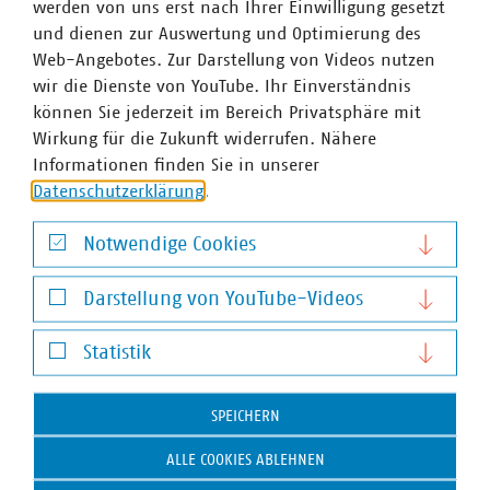
werden von uns erst nach Ihrer Einwilligung gesetzt
und dienen zur Auswertung und Optimierung des
VKU-Bereiche
Web-Angebotes. Zur Darstellung von Videos nutzen
wir die Dienste von YouTube. Ihr Einverständnis
können Sie jederzeit im Bereich Privatsphäre mit
Wirkung für die Zukunft widerrufen. Nähere
Informationen finden Sie in unserer
Datenschutzerklärung
.
WASSER/ABWASSER
ENERGIEWIRTSCHAFT
ABFALLWIRTSCHAFT
RECHT
DIGITALISIERUNG/TK
Notwendige Cookies
Zum 
Notwendige Cookies
Darstellung von YouTube-Videos
Darstellung von YouTube-Videos
Statistik
Statistik
SPEICHERN
Hausanschrift und Kontakt
ALLE COOKIES ABLEHNEN
VKU-Hauptgeschäftsstelle