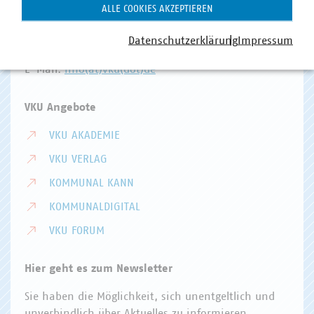
Invalidenstr. 91
ALLE COOKIES AKZEPTIEREN
10115 Berlin
Datenschutzerklärung
Impressum
Telefon:
+49 30 58580-0
E-Mail:
info(at)vku(dot)de
VKU Angebote
VKU AKADEMIE
VKU VERLAG
KOMMUNAL KANN
KOMMUNALDIGITAL
VKU FORUM
Hier geht es zum Newsletter
Sie haben die Möglichkeit, sich unentgeltlich und
unverbindlich über Aktuelles zu informieren.