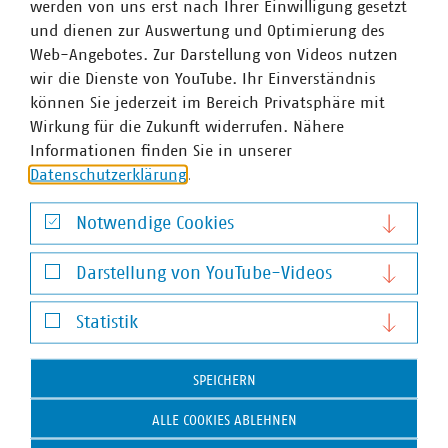
werden von uns erst nach Ihrer Einwilligung gesetzt
und dienen zur Auswertung und Optimierung des
VKU-Bereiche
Web-Angebotes. Zur Darstellung von Videos nutzen
wir die Dienste von YouTube. Ihr Einverständnis
können Sie jederzeit im Bereich Privatsphäre mit
Wirkung für die Zukunft widerrufen. Nähere
Informationen finden Sie in unserer
Datenschutzerklärung
.
WASSER/ABWASSER
ENERGIEWIRTSCHAFT
ABFALLWIRTSCHAFT
RECHT
DIGITALISIERUNG/TK
Notwendige Cookies
Zum 
Notwendige Cookies
Darstellung von YouTube-Videos
Darstellung von YouTube-Videos
Statistik
Statistik
SPEICHERN
Hausanschrift und Kontakt
ALLE COOKIES ABLEHNEN
VKU-Hauptgeschäftsstelle