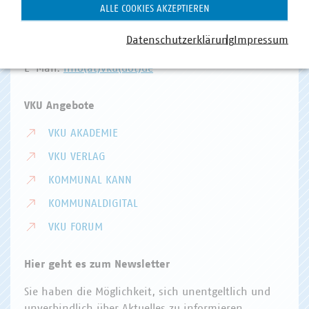
Invalidenstr. 91
ALLE COOKIES AKZEPTIEREN
10115 Berlin
Datenschutzerklärung
Impressum
Telefon:
+49 30 58580-0
E-Mail:
info(at)vku(dot)de
VKU Angebote
VKU AKADEMIE
VKU VERLAG
KOMMUNAL KANN
KOMMUNALDIGITAL
VKU FORUM
Hier geht es zum Newsletter
Sie haben die Möglichkeit, sich unentgeltlich und
unverbindlich über Aktuelles zu informieren.