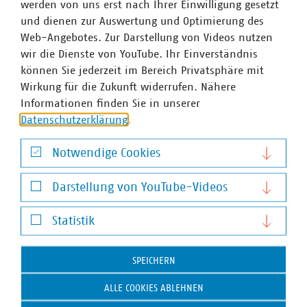
werden von uns erst nach Ihrer Einwilligung gesetzt
und dienen zur Auswertung und Optimierung des
VKU-Bereiche
Web-Angebotes. Zur Darstellung von Videos nutzen
wir die Dienste von YouTube. Ihr Einverständnis
können Sie jederzeit im Bereich Privatsphäre mit
Wirkung für die Zukunft widerrufen. Nähere
Informationen finden Sie in unserer
Datenschutzerklärung
.
WASSER/ABWASSER
ENERGIEWIRTSCHAFT
ABFALLWIRTSCHAFT
RECHT
DIGITALISIERUNG/TK
Notwendige Cookies
Zum 
Notwendige Cookies
Darstellung von YouTube-Videos
Darstellung von YouTube-Videos
Statistik
Statistik
SPEICHERN
Hausanschrift und Kontakt
ALLE COOKIES ABLEHNEN
VKU-Hauptgeschäftsstelle