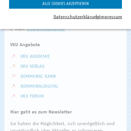
Invalidenstr. 91
ALLE COOKIES AKZEPTIEREN
10115 Berlin
Datenschutzerklärung
Impressum
Telefon:
+49 30 58580-0
E-Mail:
info(at)vku(dot)de
VKU Angebote
VKU AKADEMIE
VKU VERLAG
KOMMUNAL KANN
KOMMUNALDIGITAL
VKU FORUM
Hier geht es zum Newsletter
Sie haben die Möglichkeit, sich unentgeltlich und
unverbindlich über Aktuelles zu informieren.