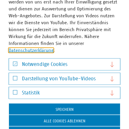
werden von uns erst nach Ihrer Einwilligung gesetzt
und dienen zur Auswertung und Optimierung des
VKU-Bereiche
Web-Angebotes. Zur Darstellung von Videos nutzen
wir die Dienste von YouTube. Ihr Einverständnis
können Sie jederzeit im Bereich Privatsphäre mit
Wirkung für die Zukunft widerrufen. Nähere
Informationen finden Sie in unserer
Datenschutzerklärung
.
WASSER/ABWASSER
ENERGIEWIRTSCHAFT
ABFALLWIRTSCHAFT
RECHT
DIGITALISIERUNG/TK
Notwendige Cookies
Zum 
Notwendige Cookies
Darstellung von YouTube-Videos
Darstellung von YouTube-Videos
Statistik
Statistik
SPEICHERN
Hausanschrift und Kontakt
ALLE COOKIES ABLEHNEN
VKU-Hauptgeschäftsstelle