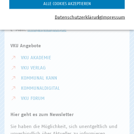
Invalidenstr. 91
ALLE COOKIES AKZEPTIEREN
10115 Berlin
Datenschutzerklärung
Impressum
Telefon:
+49 30 58580-0
E-Mail:
info(at)vku(dot)de
VKU Angebote
VKU AKADEMIE
VKU VERLAG
KOMMUNAL KANN
KOMMUNALDIGITAL
VKU FORUM
Hier geht es zum Newsletter
Sie haben die Möglichkeit, sich unentgeltlich und
unverbindlich über Aktuelles zu informieren.