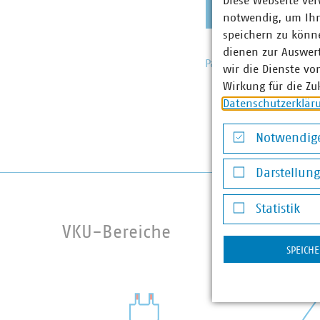
Diese Webseite ver
notwendig, um Ihn
speichern zu könne
dienen zur Auswer
Passwort vergessen?
wir die Dienste vo
Wirkung für die Zu
Datenschutzerklär
Notwendige
Notwendige Co
Darstellun
Darstellung v
Statistik
Statistik
VKU-Bereiche
SPEICH