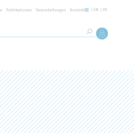
DE
EN
FR
se
Publikationen
Veranstaltungen
Kontakt
Suchbegriff
Als Mitglied anmel
Suche starten