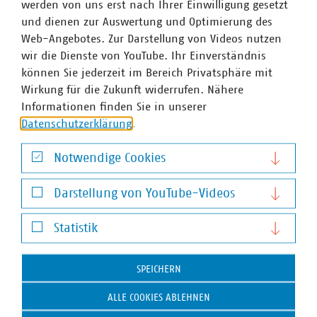
werden von uns erst nach Ihrer Einwilligung gesetzt
und dienen zur Auswertung und Optimierung des
VKU-Bereiche
Web-Angebotes. Zur Darstellung von Videos nutzen
wir die Dienste von YouTube. Ihr Einverständnis
können Sie jederzeit im Bereich Privatsphäre mit
Wirkung für die Zukunft widerrufen. Nähere
Informationen finden Sie in unserer
Datenschutzerklärung
.
WASSER/ABWASSER
ENERGIEWIRTSCHAFT
ABFALLWIRTSCHAFT
RECHT
DIGITALISIERUNG/TK
Notwendige Cookies
Zum 
Notwendige Cookies
Darstellung von YouTube-Videos
Darstellung von YouTube-Videos
Statistik
Statistik
SPEICHERN
Hausanschrift und Kontakt
ALLE COOKIES ABLEHNEN
VKU-Hauptgeschäftsstelle