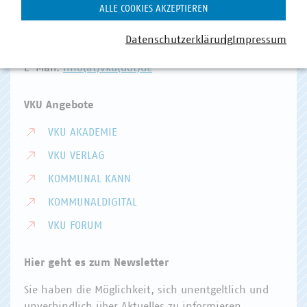
Invalidenstr. 91
ALLE COOKIES AKZEPTIEREN
10115 Berlin
Datenschutzerklärung
Impressum
Telefon:
+49 30 58580-0
E-Mail:
info(at)vku(dot)de
VKU Angebote
VKU AKADEMIE
VKU VERLAG
KOMMUNAL KANN
KOMMUNALDIGITAL
VKU FORUM
Hier geht es zum Newsletter
Sie haben die Möglichkeit, sich unentgeltlich und
unverbindlich über Aktuelles zu informieren.