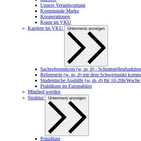
Unsere Verantwortung
Kommunale Marke
Kooperationen
Kunst im VKU
Karriere im VKU
Untermenü anzeigen
Sachreferentin/en (w, m, d) - Schnittstellenfunkti
Referent/in (w, m, d) mit dem Schwerpunkt kommu
Studentische Aushilfe (w, m, d) für 10-20h/Woche
Praktikum im Europabüro
Mitglied werden
Struktur
Untermenü anzeigen
Präsidium