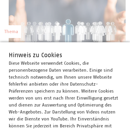
Thema
Kommunale Arbeitgeber
Hinweis zu Cookies
Kommunale Unternehmen arbeiten hoch
Diese Webseite verwendet Cookies, die
professionell, sind innovativ, zahlen nach Tarif
©
vege/stock.adobe.com
personenbezogene Daten verarbeiten. Einige sind
und bieten gute Weiterbildungsmöglichkeiten
technisch notwendig, um Ihnen unsere Webseite
sowie berufliche Perspektiven.
fehlerfrei anbieten oder ihre Datenschutz-
Präferenzen speichern zu können. Weitere Cookies
werden von uns erst nach Ihrer Einwilligung gesetzt
und dienen zur Auswertung und Optimierung des
Web-Angebotes. Zur Darstellung von Videos nutzen
Thema
wir die Dienste von YouTube. Ihr Einverständnis
können Sie jederzeit im Bereich Privatsphäre mit
Preise und Gebühren