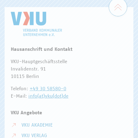
Zum 
Hausanschrift und Kontakt
VKU-Hauptgeschäftsstelle
Invalidenstr. 91
10115 Berlin
Telefon:
+49 30 58580-0
E-Mail:
info(at)vku(dot)de
VKU Angebote
VKU AKADEMIE
VKU VERLAG