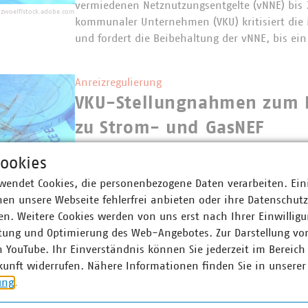
vermiedenen Netznutzungsentgelte (vNNE) bis 
-zwoelf/stock.adobe.com
kommunaler Unternehmen (VKU) kritisiert di
und fordert die Beibehaltung der vNNE, bis ei
Anreizregulierung
VKU-Stellungnahmen zum 
zu Strom- und GasNEF
06.03.2025
ookies
Im Rahmen der Weiterentwicklung des Regulie
hat der VKU zum Tenorentwurf der „Festlegung
wendet Cookies, die personenbezogene Daten verarbeiten. Ein
Strompreis_c_studio_v-
Regulierungsrahmens und der Methode der Anr
zwoelf_AdobeStock
en unsere Webseite fehlerfrei anbieten oder ihre Datenschut
(RAMEN) und zum Tenorentwurf der Festlegung
n. Weitere Cookies werden von uns erst nach Ihrer Einwilligu
Ermittlung des…
tung und Optimierung des Web-Angebotes. Zur Darstellung vo
n YouTube. Ihr Einverständnis können Sie jederzeit im Bereich
kunft widerrufen. Nähere Informationen finden Sie in unserer
Anreizregulierung
ung
.
VKU Stellungnahme zu