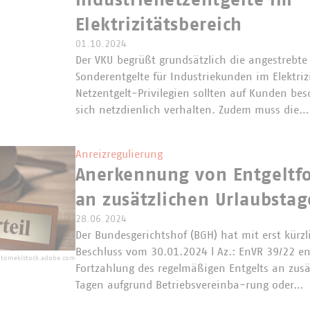
Industrienetzentgelte im
Elektrizitätsbereich
01.10.2024
Der VKU begrüßt grundsätzlich die angestrebte
Sonderentgelte für Industriekunden im Elektrizi
Netzentgelt-Privilegien sollten auf Kunden be
sich netzdienlich verhalten. Zudem muss die…
Anreizregulierung
Anerkennung von Entgeltf
an zusätzlichen Urlaubsta
28.06.2024
Der Bundesgerichtshof (BGH) hat mit erst kürzl
Beschluss vom 30.01.2024 l Az.: EnVR 39/22 en
otomek/stock.adobe.com
Fortzahlung des regelmäßigen Entgelts an zusät
Tagen aufgrund Betriebsvereinba-rung oder…