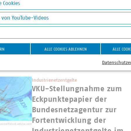
Anreizmechanismen für di
 Cookies
okies
Versorgungsqualität von
g von YouTube-Videos
Energieversorgungsnetzen
on YouTube-Videos
tudious/stock.adobe.com
19.12.2024
Die BNetzA arbeitet im Zuge der Weiterentwick
Regulierungsrahmens (NEST) auch an der Anpa
ERN
ALLE COOKIES ABLEHNEN
ALLE COOK
Qualitätsregulierung. Der VKU hat zum 29.11.2
Stellungnahme zum betreffenden Eckpunktepapi
Datenschutze
Industrienetzentgelte
VKU-Stellungnahme zum
Eckpunktepapier der
Bundesnetzagentur zur
Fortentwicklung der
-zwoelf/stock.adobe.com