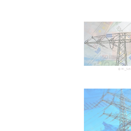
©
M._Sch