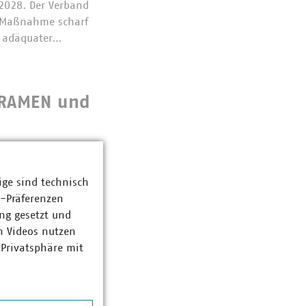
2028. Der Verband
e Maßnahme scharf
n adäquater…
RAMEN und
rungsrahmens (NEST)
 eines
ige sind technisch
eizregulierung“
z-Präferenzen
en der Methodik zur
ng gesetzt und
n Videos nutzen
 Privatsphäre mit