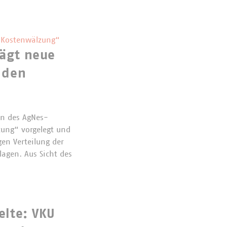
„Kostenwälzung“
lägt neue
 den
n des AgNes-
zung“ vorgelegt und
en Verteilung der
agen. Aus Sicht des
elte: VKU