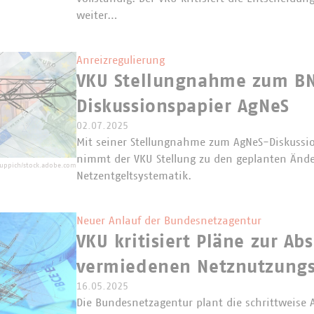
weiter…
Anreizregulierung
VKU Stellungnahme zum B
Diskussionspapier AgNeS
02.07.2025
Mit seiner Stellungnahme zum AgNeS-Diskussio
nimmt der VKU Stellung zu den geplanten Änd
uppich/stock.adobe.com
Netzentgeltsystematik.
Neuer Anlauf der Bundesnetzagentur
VKU kritisiert Pläne zur Ab
vermiedenen Netznutzungs
16.05.2025
Die Bundesnetzagentur plant die schrittweise 