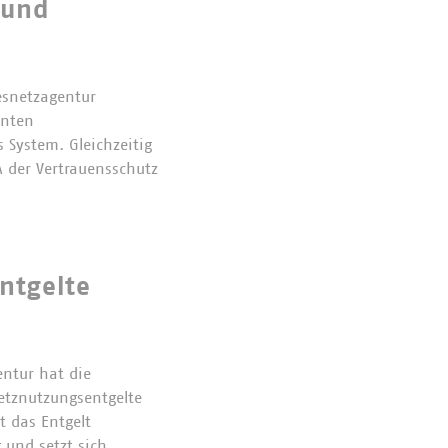
 und
esnetzagentur
anten
 System. Gleichzeitig
 der Vertrauensschutz
ntgelte
ntur hat die
etznutzungsentgelte
t das Entgelt
g und setzt sich