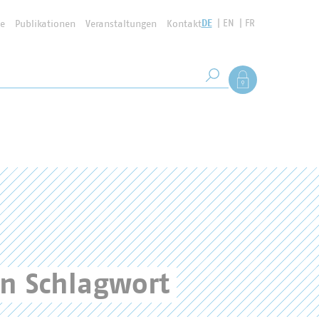
DE
EN
FR
se
Publikationen
Veranstaltungen
Kontakt
Suchbegriff
Als Mitglied anmel
Suche starten
en Schlagwort