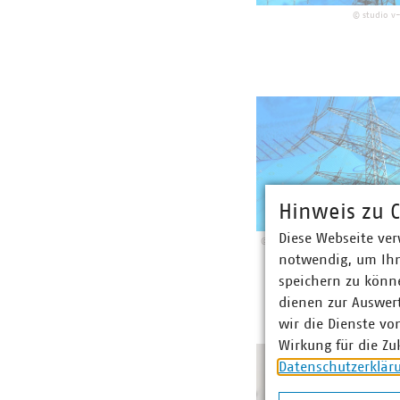
©
studio v
Hinweis zu C
Diese Webseite ver
©
Stromnetz_Stromtrasse_Preis_
notwendig, um Ihn
speichern zu könne
dienen zur Auswer
wir die Dienste vo
Wirkung für die Zu
Datenschutzerklär