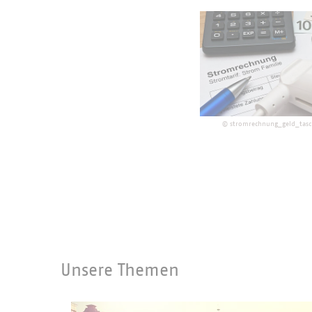
©
stromrechnung_geld_tasc
Unsere Themen