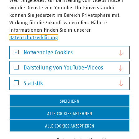
Web-Angebotes. Zur Darstellung von Videos nutzen
Infrastruktur und Dienstleistungen
wir die Dienste von YouTube. Ihr Einverständnis
können Sie jederzeit im Bereich Privatsphäre mit
Die kommunalen Unternehmen betreiben ein
Wirkung für die Zukunft widerrufen. Nähere
riesiges Infrastrukturnetzwerk und sind für
©
peterschreiber.media/stock.adobe.com
Informationen finden Sie in unserer
dessen Aus- und Umbau verantwortlich.
Datenschutzerklärung
.
Notwendige Cookies
Notwendige Cookies
Darstellung von YouTube-Videos
Thema
Darstellung von YouTube-Videos
Statistik
Kommunale Arbeitgeber
Statistik
SPEICHERN
Kommunale Unternehmen arbeiten hoch
professionell, sind innovativ, zahlen nach Tarif
©
vege/stock.adobe.com
ALLE COOKIES ABLEHNEN
und bieten gute Weiterbildungsmöglichkeiten
sowie berufliche Perspektiven.
ALLE COOKIES AKZEPTIEREN