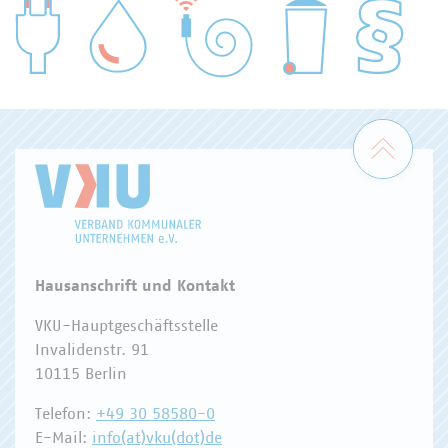
WASSER/ABWASSER
ENERGIEWIRTSCHAFT
ABFALLWIRTSCHAFT
RECHT
DIGITALISIERUNG/TK
Zum 
Hausanschrift und Kontakt
VKU-Hauptgeschäftsstelle
Invalidenstr. 91
10115 Berlin
Telefon:
+49 30 58580-0
E-Mail:
info(at)vku(dot)de