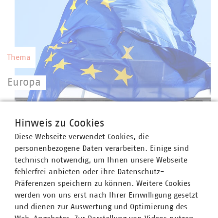
Thema
Europa
Eine starke kommunale Selbstverwaltung mit
starken kommunalen Unternehmen setzen eine
©
moonrun/stock.adobe.com
Hinweis zu Cookies
europäische Gesetzgebung erfolgreich um.
Diese Webseite verwendet Cookies, die
personenbezogene Daten verarbeiten. Einige sind
technisch notwendig, um Ihnen unsere Webseite
fehlerfrei anbieten oder ihre Datenschutz-
Präferenzen speichern zu können. Weitere Cookies
werden von uns erst nach Ihrer Einwilligung gesetzt
Thema
und dienen zur Auswertung und Optimierung des