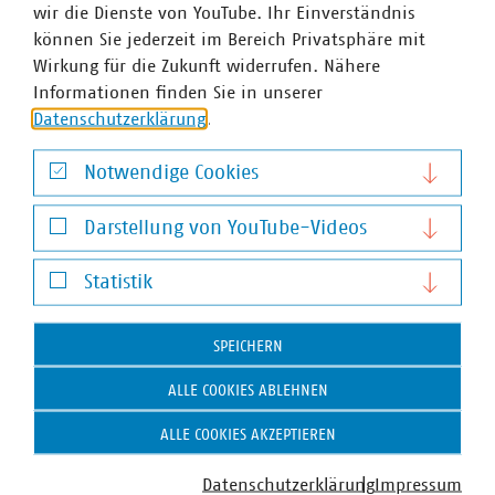
wir die Dienste von YouTube. Ihr Einverständnis
Die kommunalen Unternehmen betreiben ein
können Sie jederzeit im Bereich Privatsphäre mit
riesiges Infrastrukturnetzwerk und sind für
©
peterschreiber.media/stock.adobe.com
Wirkung für die Zukunft widerrufen. Nähere
dessen Aus- und Umbau verantwortlich.
Informationen finden Sie in unserer
Datenschutzerklärung
.
Notwendige Cookies
Notwendige Cookies
Darstellung von YouTube-Videos
Thema
Darstellung von YouTube-Videos
Statistik
Kommunale Arbeitgeber
Statistik
Kommunale Unternehmen arbeiten hoch
SPEICHERN
professionell, sind innovativ, zahlen nach Tarif
©
vege/stock.adobe.com
ALLE COOKIES ABLEHNEN
und bieten gute Weiterbildungsmöglichkeiten
sowie berufliche Perspektiven.
ALLE COOKIES AKZEPTIEREN
Datenschutzerklärung
Impressum