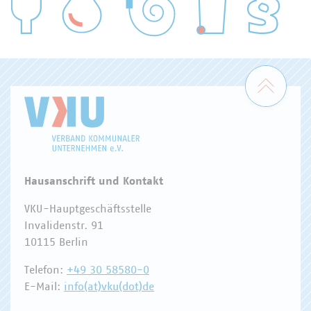
WASSER/ABWASSER
ENERGIEWIRTSCHAFT
ABFALLWIRTSCHAFT
RECHT
DIGITALISIERUNG/TK
Zum 
Hausanschrift und Kontakt
VKU-Hauptgeschäftsstelle
Invalidenstr. 91
10115 Berlin
Telefon:
+49 30 58580-0
E-Mail:
info(at)vku(dot)de