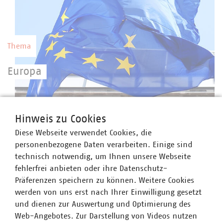
Thema
Europa
Eine starke kommunale Selbstverwaltung mit
starken kommunalen Unternehmen setzen eine
©
moonrun/stock.adobe.com
Hinweis zu Cookies
europäische Gesetzgebung erfolgreich um.
Diese Webseite verwendet Cookies, die
personenbezogene Daten verarbeiten. Einige sind
technisch notwendig, um Ihnen unsere Webseite
fehlerfrei anbieten oder ihre Datenschutz-
Präferenzen speichern zu können. Weitere Cookies
Thema
werden von uns erst nach Ihrer Einwilligung gesetzt
und dienen zur Auswertung und Optimierung des
Infrastruktur und Dienstleistungen
Web-Angebotes. Zur Darstellung von Videos nutzen