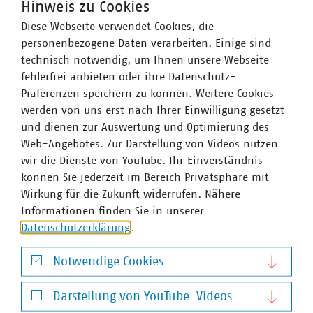
Hinweis zu Cookies
Diese Webseite verwendet Cookies, die
personenbezogene Daten verarbeiten. Einige sind
technisch notwendig, um Ihnen unsere Webseite
fehlerfrei anbieten oder ihre Datenschutz-
©
Qualitaetsmanagement_denisismagilov_stock_adobe
Präferenzen speichern zu können. Weitere Cookies
Zukunft der Gasnetze
werden von uns erst nach Ihrer Einwilligung gesetzt
Anpassungsbedarf und Hebel für die
und dienen zur Auswertung und Optimierung des
notwendige Transformation der Gasnetze
Web-Angebotes. Zur Darstellung von Videos nutzen
20.06.2023
wir die Dienste von YouTube. Ihr Einverständnis
Im Auftrag des VKU hat die BBH-Gruppe in einer Studie
können Sie jederzeit im Bereich Privatsphäre mit
die regulatorischen Anpassungsbedarfe zur
Wirkung für die Zukunft widerrufen. Nähere
Transformation der Gasversorgung im Kontext der
Informationen finden Sie in unserer
Wärmewende ermittelt.
Datenschutzerklärung
.
Notwendige Cookies
Notwendige Cookies
Unsere Themen
Darstellung von YouTube-Videos