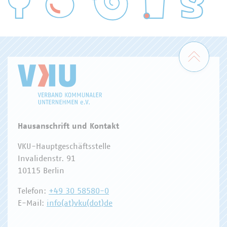
WASSER/ABWASSER
ENERGIEWIRTSCHAFT
ABFALLWIRTSCHAFT
RECHT
DIGITALISIERUNG/TK
Zum 
Hausanschrift und Kontakt
VKU-Hauptgeschäftsstelle
Invalidenstr. 91
10115 Berlin
Telefon:
+49 30 58580-0
E-Mail:
info(at)vku(dot)de