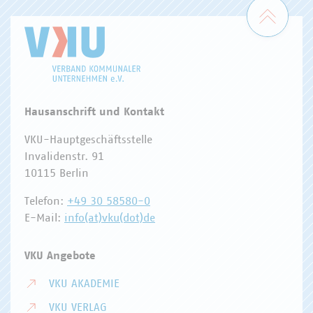
Zum 
Hausanschrift und Kontakt
VKU-Hauptgeschäftsstelle
Invalidenstr. 91
10115 Berlin
Telefon:
+49 30 58580-0
E-Mail:
info(at)vku(dot)de
VKU Angebote
VKU AKADEMIE
VKU VERLAG