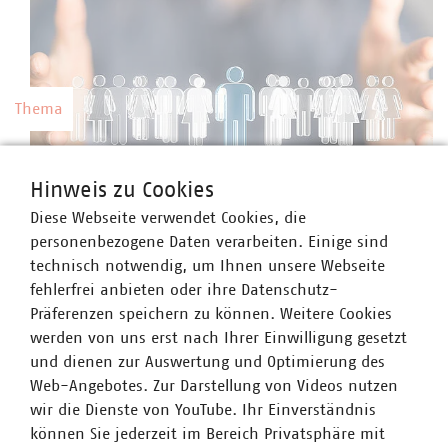
Thema
Kommunale Arbeitgeber
Hinweis zu Cookies
Kommunale Unternehmen arbeiten hoch
Diese Webseite verwendet Cookies, die
professionell, sind innovativ, zahlen nach Tarif
©
vege/stock.adobe.com
personenbezogene Daten verarbeiten. Einige sind
und bieten gute Weiterbildungsmöglichkeiten
technisch notwendig, um Ihnen unsere Webseite
sowie berufliche Perspektiven.
fehlerfrei anbieten oder ihre Datenschutz-
Präferenzen speichern zu können. Weitere Cookies
werden von uns erst nach Ihrer Einwilligung gesetzt
und dienen zur Auswertung und Optimierung des
Web-Angebotes. Zur Darstellung von Videos nutzen
Thema
wir die Dienste von YouTube. Ihr Einverständnis
können Sie jederzeit im Bereich Privatsphäre mit
Preise und Gebühren