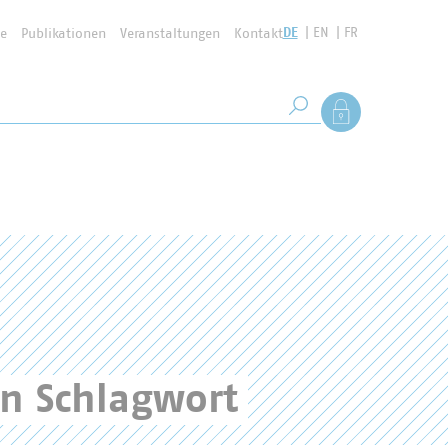
DE
EN
FR
se
Publikationen
Veranstaltungen
Kontakt
Suchbegriff
Als Mitglied anmel
Suche starten
en Schlagwort