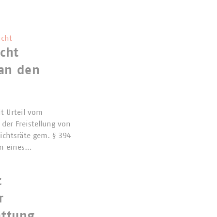
icht
icht
 an den
t Urteil vom
 der Freistellung von
ichtsräte gem. § 394
rn eines…
t
r
attung