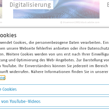
Digitalisierung
Kommunale Unternehmen leisten einen
wichtigen Beitrag, damit die digitale
om
©
bluemoon1981/stock.adobe.com
Transformation gelingt.
ookies
wendet Cookies, die personenbezogene Daten verarbeiten. Ein
Thema
en unsere Webseite fehlerfrei anbieten oder ihre Datenschut
n. Weitere Cookies werden von uns erst nach Ihrer Einwilligu
Infrastruktur und
tung und Optimierung des Web-Angebotes. Zur Darstellung vo
Dienstleistungen
n YouTube. Ihr Einverständnis können Sie jederzeit im Bereich
kunft widerrufen. Nähere Informationen finden Sie in unserer
ung
.
Die kommunalen Unternehmen betreiben
ein riesiges Infrastrukturnetzwerk und
om
©
peterschreiber.media/stock.adobe.com
 Cookies
sind für dessen Aus- und Umbau
okies
verantwortlich.
g von YouTube-Videos
on YouTube-Videos