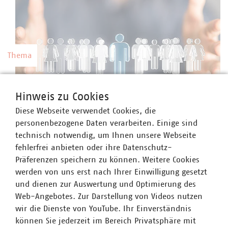
Thema
Kommunale Arbeitgeber
Hinweis zu Cookies
Kommunale Unternehmen arbeiten hoch
Diese Webseite verwendet Cookies, die
professionell, sind innovativ, zahlen nach Tarif
©
vege/stock.adobe.com
personenbezogene Daten verarbeiten. Einige sind
und bieten gute Weiterbildungsmöglichkeiten
technisch notwendig, um Ihnen unsere Webseite
sowie berufliche Perspektiven.
fehlerfrei anbieten oder ihre Datenschutz-
Präferenzen speichern zu können. Weitere Cookies
werden von uns erst nach Ihrer Einwilligung gesetzt
und dienen zur Auswertung und Optimierung des
Web-Angebotes. Zur Darstellung von Videos nutzen
Thema
wir die Dienste von YouTube. Ihr Einverständnis
können Sie jederzeit im Bereich Privatsphäre mit
Preise und Gebühren