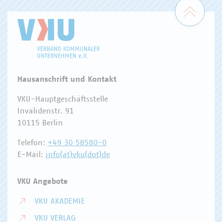
Zum 
Hausanschrift und Kontakt
VKU-Hauptgeschäftsstelle
Invalidenstr. 91
10115 Berlin
Telefon:
+49 30 58580-0
E-Mail:
info(at)vku(dot)de
VKU Angebote
VKU AKADEMIE
VKU VERLAG